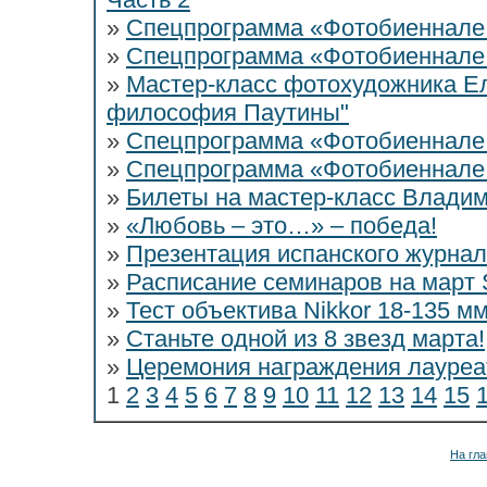
»
Спецпрограмма «Фотобиеннале
»
Спецпрограмма «Фотобиеннале
»
Мастер-класс фотохудожника Е
философия Паутины"
»
Спецпрограмма «Фотобиеннале
»
Спецпрограмма «Фотобиеннале
»
Билеты на мастер-класс Владим
»
«Любовь – это…» – победа!
»
Презентация испанского журнал
»
Расписание семинаров на март St
»
Тест объектива Nikkor 18-135 м
»
Станьте одной из 8 звезд марта!
»
Церемония награждения лауреа
1
2
3
4
5
6
7
8
9
10
11
12
13
14
15
На гла