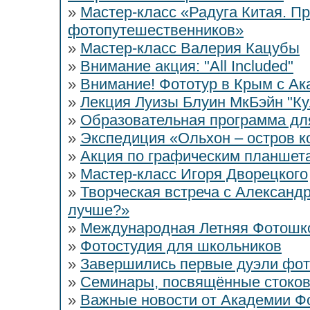
»
Мастер-класс «Радуга Китая. П
фотопутешественников»
»
Мастер-класс Валерия Кацубы
»
Внимание акция: "All Included"
»
Внимание! Фототур в Крым с А
»
Лекция Луизы Блуин МкБэйн "Ку
»
Образовательная программа дл
»
Экспедиция «Ольхон – остров к
»
Акция по графическим планшет
»
Мастер-класс Игоря Дворецкого
»
Творческая встреча с Александ
лучше?»
»
Международная Летняя Фотошк
»
Фотостудия для школьников
»
Завершились первые дуэли фо
»
Семинары, посвящённые стоко
»
Важные новости от Академии Ф