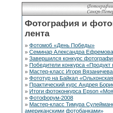
Фотография и фото
лента
»
Фотомоб «День Победы»
»
Семинар Александра Ефремова
»
Завершился конкурс фотографи
»
Победители конкурса «Продукт
»
Мастер-класс Игоря Вязаничев
»
Фототур на Байкал «Ольхонска
»
Практический курс Андрея Бори
»
Итоги фотоконкурса Epson «Мо
»
Фотофорум-2008
»
Мастер-класс Тимура Сулеймано
американскими фотобанками»