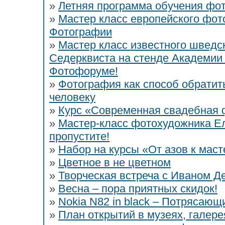
»
Летняя программа обучения фот
»
Мастер класс европейского фо
Фотографии
»
Мастер класс известного швед
Седерквиста на стенде Академии
Фотофоруме!
»
Фотография как способ обратит
человеку
»
Курс «Современная свадебная
»
Мастер-класс фотохудожника Ел
пропустите!
»
Набор на курсы «От азов к мас
»
Цветное в не цветном
»
Творческая встреча с Иваном Д
»
Весна – пора приятных скидок!
»
Nokia N82 in black – Потрясающ
»
План открытий в музеях, галере