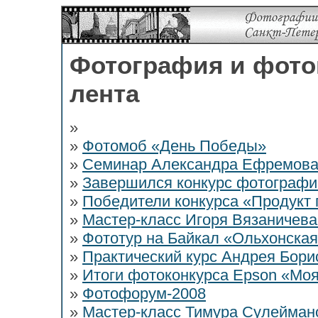
Фотография и фото
лента
»
»
Фотомоб «День Победы»
»
Семинар Александра Ефремова
»
Завершился конкурс фотографи
»
Победители конкурса «Продукт
»
Мастер-класс Игоря Вязаничев
»
Фототур на Байкал «Ольхонска
»
Практический курс Андрея Бори
»
Итоги фотоконкурса Epson «Мо
»
Фотофорум-2008
»
Мастер-класс Тимура Сулеймано