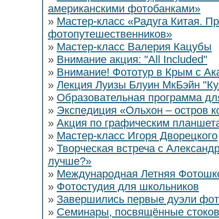
американскими фотобанками»
»
Мастер-класс «Радуга Китая. П
фотопутешественников»
»
Мастер-класс Валерия Кацубы
»
Внимание акция: "All Included"
»
Внимание! Фототур в Крым с А
»
Лекция Луизы Блуин МкБэйн "Ку
»
Образовательная программа дл
»
Экспедиция «Ольхон – остров к
»
Акция по графическим планшет
»
Мастер-класс Игоря Дворецкого
»
Творческая встреча с Александ
лучше?»
»
Международная Летняя Фотошк
»
Фотостудия для школьников
»
Завершились первые дуэли фо
»
Семинары, посвящённые стоко