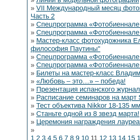
»
VII Международный месяц фото
Часть 2
»
Спецпрограмма «Фотобиеннале
»
Спецпрограмма «Фотобиеннале
»
Мастер-класс фотохудожника Е
философия Паутины"
»
Спецпрограмма «Фотобиеннале
»
Спецпрограмма «Фотобиеннале
»
Билеты на мастер-класс Владим
»
«Любовь – это…» – победа!
»
Презентация испанского журнал
»
Расписание семинаров на март St
»
Тест объектива Nikkor 18-135 м
»
Станьте одной из 8 звезд марта!
»
Церемония награждения лауреа
»
1
2
3
4
5
6
7
8
9
10
11
12
13
14
15