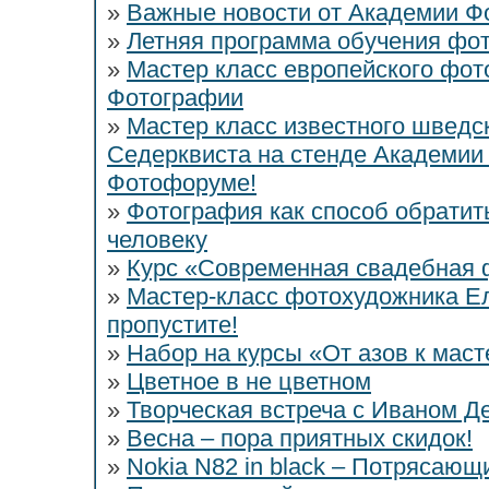
»
Важные новости от Академии Ф
»
Летняя программа обучения фот
»
Мастер класс европейского фо
Фотографии
»
Мастер класс известного швед
Седерквиста на стенде Академии
Фотофоруме!
»
Фотография как способ обратит
человеку
»
Курс «Современная свадебная
»
Мастер-класс фотохудожника Ел
пропустите!
»
Набор на курсы «От азов к мас
»
Цветное в не цветном
»
Творческая встреча с Иваном Д
»
Весна – пора приятных скидок!
»
Nokia N82 in black – Потрясающ