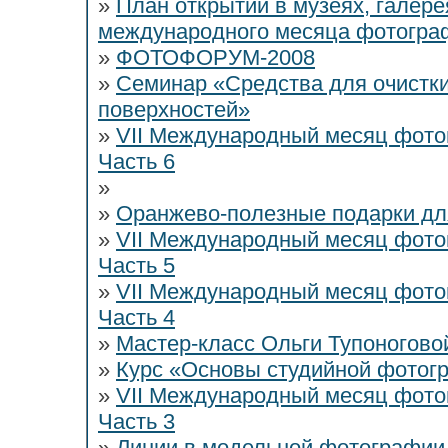
»
План открытий в музеях, галере
международного месяца фотогра
»
ФОТОФОРУМ-2008
»
Семинар «Средства для очистки
поверхностей»
»
VII Международный месяц фото
Часть 6
»
»
Оранжево-полезные подарки дл
»
VII Международный месяц фото
Часть 5
»
VII Международный месяц фото
Часть 4
»
Мастер-класс Ольги Тупоногов
»
Курс «Основы студийной фотогр
»
VII Международный месяц фото
Часть 3
»
Линии в модельной фотографии