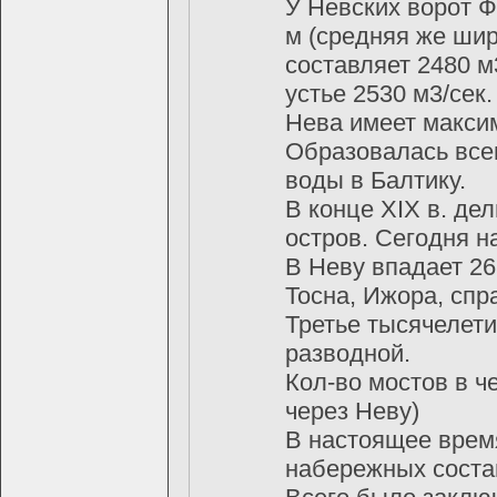
У Невских ворот 
м (средняя же шир
составляет 2480 м
устье 2530 м3/сек.
Нева имеет максим
Образовалась всег
воды в Балтику.
В конце XIX в. де
остров. Сегодня н
В Неву впадает 26
Тосна, Ижора, спра
Третье тысячелети
разводной.
Кол-во мостов в че
через Неву)
В настоящее врем
набережных состав