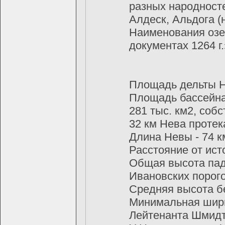
разных народност
Алдеск, Альдога (
Наименования озе
документах 1264 г.
Площадь дельты Не
Площадь бассейна 
281 тыс. км2, собс
32 км Нева протек
Длина Невы - 74 к
Расстояние от исто
Общая высота паде
Ивановских порог
Средняя высота бер
Минимальная шири
Лейтенанта Шмидт