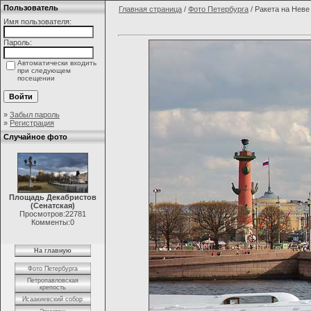
Пользователь
Главная страница
/
Фото Петербурга
/ Ракета на Неве
Имя пользователя:
Пароль:
Автоматически входить
при следующем
посещении
»
Забыл пароль
»
Регистрация
Случайное фото
Площадь Декабристов
(Сенатская)
Просмотров:22781
Комменты:0
На главную
Фото Петербурга
Петропавловская
крепость
Исаакиевский собор