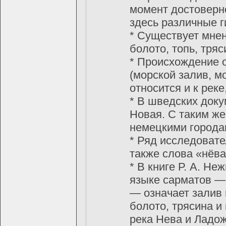
момент достоверно
здесь различные г
* Существует мнен
болото, топь, тряс
* Происхождение о
(морской залив, м
относится и к реке
* В шведских доку
Новая. С таким же
немецкими городам
* Ряд исследовате
также слова «нёва
* В книге Р. А. Н
языке сарматов — 
— означает залив 
болото, трясина и
река Нева и Ладож