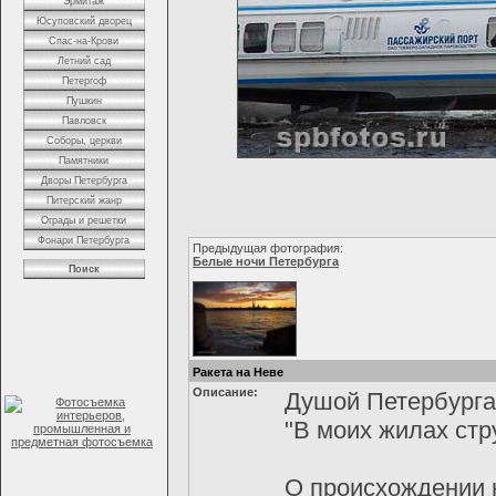
Эрмитаж
Юсуповский дворец
Спас-на-Крови
Летний сад
Петергоф
Пушкин
Павловск
Соборы, церкви
Памятники
Дворы Петербурга
Питерский жанр
Ограды и решетки
Фонари Петербурга
Предыдущая фотография:
Белые ночи Петербурга
Поиск
Ракета на Неве
Описание:
Душой Петербурга
"В моих жилах стр
О происхождении н