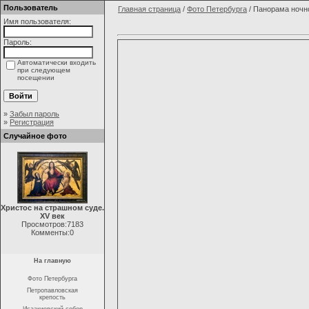
Пользователь
Главная страница
/
Фото Петербурга
/ Панорама ночн
Имя пользователя:
Пароль:
Автоматически входить
при следующем
посещении
»
Забыл пароль
»
Регистрация
Случайное фото
Христос на страшном суде.
XV век
Просмотров:7183
Комменты:0
На главную
Фото Петербурга
Петропавловская
крепость