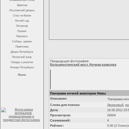
Исаакиевский собор
Эрмитаж
Юсуповский дворец
Спас-на-Крови
Летний сад
Петергоф
Пушкин
Павловск
Соборы, церкви
Памятники
Дворы Петербурга
Питерский жанр
Предыдущая фотография:
Ограды и решетки
Большеохтинский мост. Ночная разводка
Фонари Петербурга
Поиск
Панорама ночной акватории Невы
Описание:
Панорама ноч
Слова для поиска:
Дворцовый
,
мо
Дата:
16.05.2012 23:
Просмотров:
26604
Скачиваний:
4
Рейтинг:
5.00 (2 Голос(о