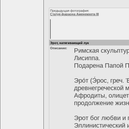
Предыдущая фотография:
Статуя фараона Аменемхета III
Эрот, натягивающий лук
Описание:
Римская скульптура
Лисиппа.
Подарена Папой Пи
Эро́т (Э́рос, греч.
древнегреческой 
Афродиты, олицет
продолжение жизн
Эрот бог любви и 
Эллинистический 