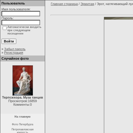
Пользователь
Главная страница
/
Эрмитаж
/ Эрот, натягивающий лу
Имя пользователя:
Пароль:
Автоматически входить
при следующем
посещении
»
Забыл пароль
»
Регистрация
Случайное фото
Терпсихора. Муза танцев
Просмотров:16859
Комменты:0
На главную
Фото Петербурга
Петропавловская
крепость