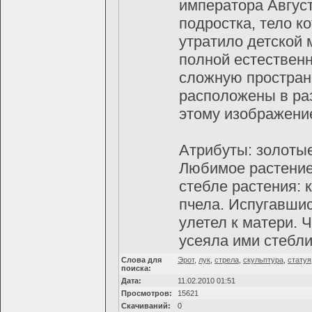
императора Авгус
подростка, тело к
утратило детской 
полной естественн
сложную простран
расположены в ра
этому изображени
Атрибуты: золотые
Любимое растение
стебле растения: к
пчела. Испугавшис
улетел к матери. 
усеяла ими стебли
Слова для
Эрот
,
лук
,
стрела
,
скульптура
,
статуя
поиска:
Дата:
11.02.2010 01:51
Просмотров:
15621
Скачиваний:
0