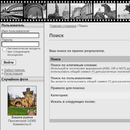
Пользователь
Главная страница
/ Поиск
Имя пользователя:
Поиск
Пароль:
Автоматически входить
Ваш поиск не принес результатов.
при следующем
посещении
Поиск
Поиск по ключевым словам:
Используйте логические выражения (AND, OR и NOT) дл
»
Забыл пароль
использовать общий символ (*) для различных значений
»
Регистрация
Поиск по пользователям:
Случайное фото
Вы можете использовать общий символ (*) для различн
Правило для поиска:
Категория:
Искать в следующих полях:
Башня-руина
Просмотров:14365
Комменты:0