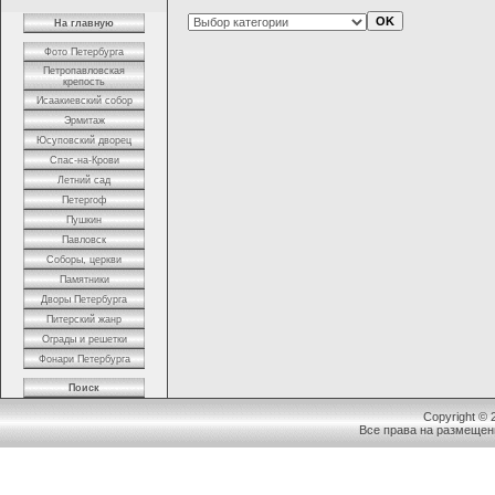
На главную
Фото Петербурга
Петропавловская
крепость
Исаакиевский собор
Эрмитаж
Юсуповский дворец
Спас-на-Крови
Летний сад
Петергоф
Пушкин
Павловск
Соборы, церкви
Памятники
Дворы Петербурга
Питерский жанр
Ограды и решетки
Фонари Петербурга
Поиск
Copyright ©
Все права на размещен