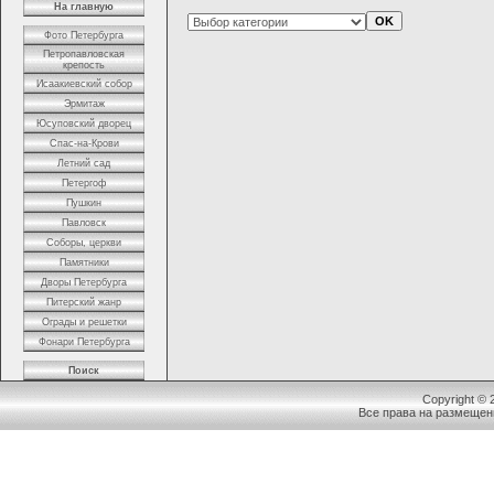
На главную
Фото Петербурга
Петропавловская
крепость
Исаакиевский собор
Эрмитаж
Юсуповский дворец
Спас-на-Крови
Летний сад
Петергоф
Пушкин
Павловск
Соборы, церкви
Памятники
Дворы Петербурга
Питерский жанр
Ограды и решетки
Фонари Петербурга
Поиск
Copyright ©
Все права на размещен