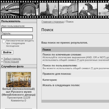
Пользователь
Главная страница
/ Поиск
Имя пользователя:
Поиск
Пароль:
Автоматически входить
Ваш поиск не принес результатов.
при следующем
посещении
Поиск
Поиск по ключевым словам:
Используйте логические выражения (AND, OR и NOT) дл
»
Забыл пароль
использовать общий символ (*) для различных значений
»
Регистрация
Поиск по пользователям:
Случайное фото
Вы можете использовать общий символ (*) для различн
Правило для поиска:
Категория:
Искать в следующих полях:
Белый (Белоколонный)
зал Русского музея
(Михайловского дворца)
Просмотров:11229
Комменты:0