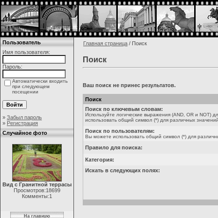
Пользователь
Главная страница
/ Поиск
Имя пользователя:
Поиск
Пароль:
Автоматически входить
Ваш поиск не принес результатов.
при следующем
посещении
Поиск
Поиск по ключевым словам:
Используйте логические выражения (AND, OR и NOT) дл
»
Забыл пароль
использовать общий символ (*) для различных значений
»
Регистрация
Поиск по пользователям:
Случайное фото
Вы можете использовать общий символ (*) для различн
Правило для поиска:
Категория:
Искать в следующих полях:
Вид с Гранитной террасы
Просмотров:18699
Комменты:1
На главную