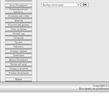
Фото Петербурга
Петропавловская
крепость
Исаакиевский собор
Эрмитаж
Юсуповский дворец
Спас-на-Крови
Летний сад
Петергоф
Пушкин
Павловск
Соборы, церкви
Памятники
Дворы Петербурга
Питерский жанр
Ограды и решетки
Фонари Петербурга
Поиск
Copyright ©
Все права на размещен