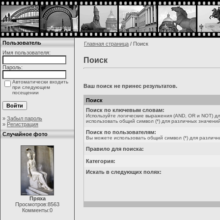
Пользователь
Главная страница
/ Поиск
Имя пользователя:
Поиск
Пароль:
Автоматически входить
Ваш поиск не принес результатов.
при следующем
посещении
Поиск
Поиск по ключевым словам:
Используйте логические выражения (AND, OR и NOT) дл
»
Забыл пароль
использовать общий символ (*) для различных значений
»
Регистрация
Поиск по пользователям:
Случайное фото
Вы можете использовать общий символ (*) для различн
Правило для поиска:
Категория:
Искать в следующих полях:
Пряха
Просмотров:8563
Комменты:0