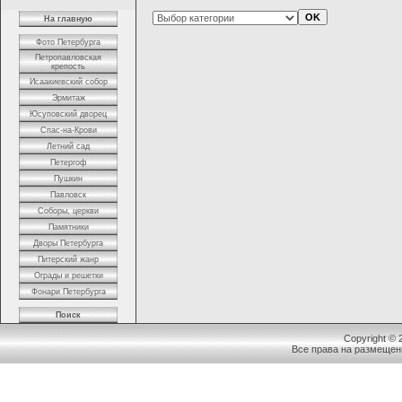
На главную
Фото Петербурга
Петропавловская
крепость
Исаакиевский собор
Эрмитаж
Юсуповский дворец
Спас-на-Крови
Летний сад
Петергоф
Пушкин
Павловск
Соборы, церкви
Памятники
Дворы Петербурга
Питерский жанр
Ограды и решетки
Фонари Петербурга
Поиск
Copyright ©
Все права на размещен