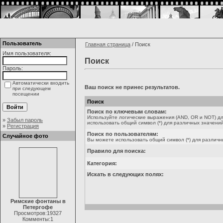
Пользователь
Главная страница
/ Поиск
Имя пользователя:
Поиск
Пароль:
Автоматически входить
Ваш поиск не принес результатов.
при следующем
посещении
Поиск
Поиск по ключевым словам:
Используйте логические выражения (AND, OR и NOT) дл
»
Забыл пароль
использовать общий символ (*) для различных значений
»
Регистрация
Поиск по пользователям:
Случайное фото
Вы можете использовать общий символ (*) для различн
Правило для поиска:
Категория:
Искать в следующих полях:
Римские фонтаны в
Петергофе
Просмотров:19327
Комменты:1