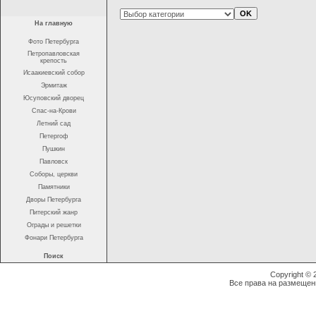
На главную
Фото Петербурга
Петропавловская
крепость
Исаакиевский собор
Эрмитаж
Юсуповский дворец
Спас-на-Крови
Летний сад
Петергоф
Пушкин
Павловск
Соборы, церкви
Памятники
Дворы Петербурга
Питерский жанр
Ограды и решетки
Фонари Петербурга
Поиск
Copyright ©
Все права на размещен