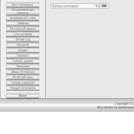
Фото Петербурга
Петропавловская
крепость
Исаакиевский собор
Эрмитаж
Юсуповский дворец
Спас-на-Крови
Летний сад
Петергоф
Пушкин
Павловск
Соборы, церкви
Памятники
Дворы Петербурга
Питерский жанр
Ограды и решетки
Фонари Петербурга
Поиск
Copyright ©
Все права на размещен