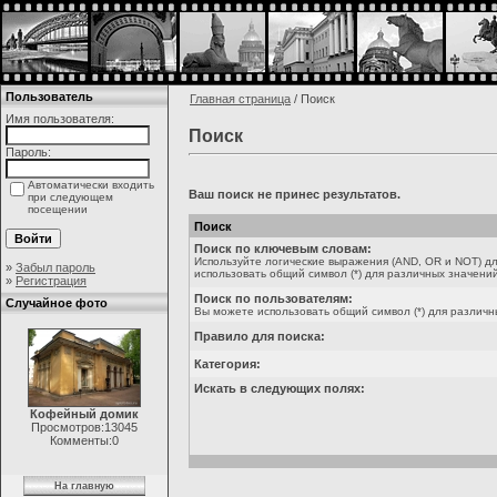
Пользователь
Главная страница
/ Поиск
Имя пользователя:
Поиск
Пароль:
Автоматически входить
Ваш поиск не принес результатов.
при следующем
посещении
Поиск
Поиск по ключевым словам:
Используйте логические выражения (AND, OR и NOT) дл
»
Забыл пароль
использовать общий символ (*) для различных значений
»
Регистрация
Поиск по пользователям:
Случайное фото
Вы можете использовать общий символ (*) для различн
Правило для поиска:
Категория:
Искать в следующих полях:
Кофейный домик
Просмотров:13045
Комменты:0
На главную