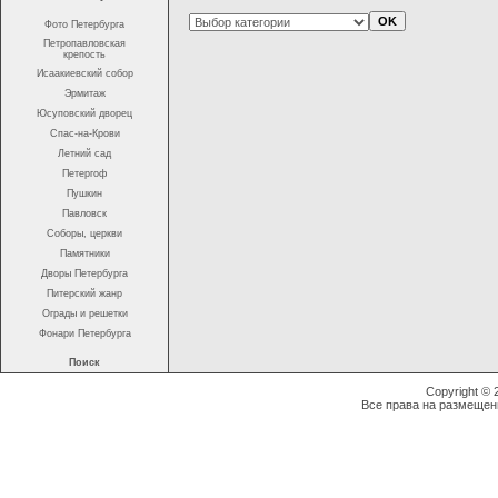
Фото Петербурга
Петропавловская
крепость
Исаакиевский собор
Эрмитаж
Юсуповский дворец
Спас-на-Крови
Летний сад
Петергоф
Пушкин
Павловск
Соборы, церкви
Памятники
Дворы Петербурга
Питерский жанр
Ограды и решетки
Фонари Петербурга
Поиск
Copyright ©
Все права на размещен