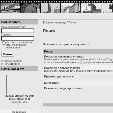
Пользователь
Главная страница
/ Поиск
Имя пользователя:
Поиск
Пароль:
Автоматически входить
Ваш поиск не принес результатов.
при следующем
посещении
Поиск
Поиск по ключевым словам:
Используйте логические выражения (AND, OR и NOT) дл
»
Забыл пароль
использовать общий символ (*) для различных значений
»
Регистрация
Поиск по пользователям:
Случайное фото
Вы можете использовать общий символ (*) для различн
Правило для поиска:
Категория:
Искать в следующих полях:
Исаакиевский собор
Просмотров:9685
Комменты:0
На главную