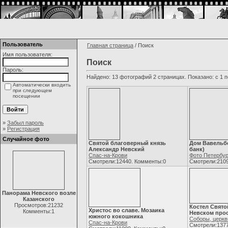
Пользователь
Главная страница
/ Поиск
Имя пользователя:
Поиск
Пароль:
Найдено: 13 фотографий 2 страницах. Показано: с 1 п
Автоматически входить
при следующем
посещении
»
Забыл пароль
»
Регистрация
Случайное фото
Святой благоверный князь
Дом Вавельб
Александр Невский
банк)
Спас-на-Крови
Фото Петербур
Смотрели:12440. Комменты:0
Смотрели:2109
Панорама Невского возле
Казанского
Просмотров:21232
Костел Свято
Христос во славе. Мозаика
Комменты:1
Невском про
южного кокошника
Соборы, церкв
Спас-на-Крови
Смотрели:1377