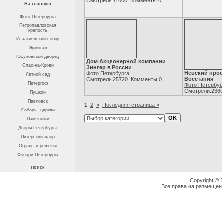
Смотрели:11000. Комменты:0
На главную
Фото Петербурга
Петропавловская
крепость
Исаакиевский собор
Эрмитаж
Юсуповский дворец
Дом Акционерной компании
Спас-на-Крови
Зингер в России
Невский прос
Фото Петербурга
Летний сад
Восстания
Смотрели:25720. Комменты:0
Петергоф
Фото Петербур
Смотрели:2360
Пушкин
Павловск
1
2
»
Последняя страница »
Соборы, церкви
Памятники
Дворы Петербурга
Питерский жанр
Ограды и решетки
Фонари Петербурга
Поиск
Copyright ©
Все права на размещен