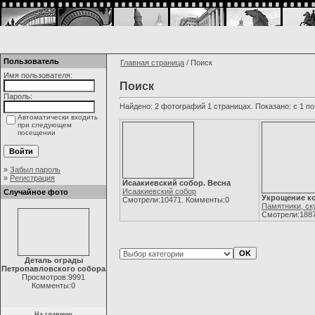
Пользователь
Главная страница
/ Поиск
Имя пользователя:
Поиск
Пароль:
Найдено: 2 фотографий 1 страницах. Показано: с 1 по
Автоматически входить
при следующем
посещении
»
Забыл пароль
»
Регистрация
Исаакиевский собор. Весна
Исаакиевский собор
Случайное фото
Укрощение ко
Смотрели:10471. Комменты:0
Памятники, ск
Смотрели:1887
Деталь ограды
Петропавловского собора
Просмотров:9991
Комменты:0
На главную