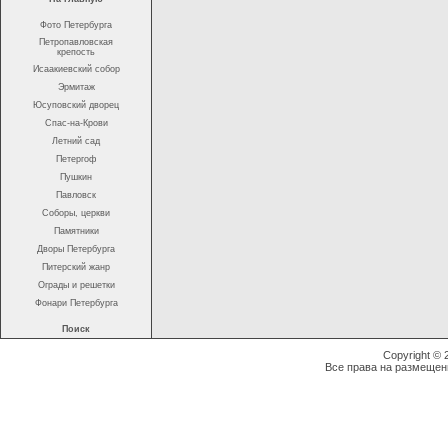
Фото Петербурга
Петропавловская
крепость
Исаакиевский собор
Эрмитаж
Юсуповский дворец
Спас-на-Крови
Летний сад
Петергоф
Пушкин
Павловск
Соборы, церкви
Памятники
Дворы Петербурга
Питерский жанр
Ограды и решетки
Фонари Петербурга
Поиск
Copyright ©
Все права на размещен