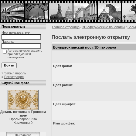
Пользователь
Главная страница
/
3D сферические панорамы
/
Боль
Имя пользователя:
Послать электронную открытку
Пароль:
Большеохтинский мост. 3D панорама
Автоматически входить
при следующем
посещении
Цвет фона:
»
Забыл пароль
»
Регистрация
Случайное фото
Цвет рамки:
Цвет шрифта:
Деталь потолка в Тронном
зале
Просмотров:5234
Комменты:0
Имя шрифта:
На главную