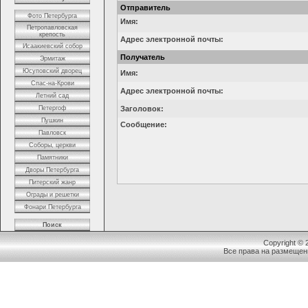
Отправитель
Фото Петербурга
Имя:
Петропавловская
крепость
Адрес электронной почты:
Исаакиевский собор
Получатель
Эрмитаж
Юсуповский дворец
Имя:
Спас-на-Крови
Адрес электронной почты:
Летний сад
Петергоф
Заголовок:
Пушкин
Сообщение:
Павловск
Соборы, церкви
Памятники
Дворы Петербурга
Питерский жанр
Ограды и решетки
Фонари Петербурга
Поиск
Copyright ©
Все права на размещен