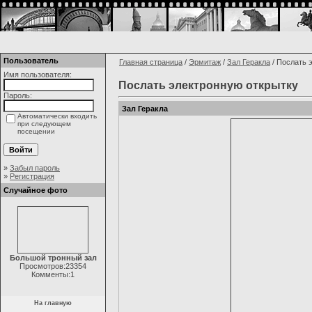
Пользователь
Главная страница
/
Эрмитаж
/
Зал Геракла
/ Послать 
Имя пользователя:
Послать электронную открытку
Пароль:
Зал Геракла
Автоматически входить
при следующем
посещении
»
Забыл пароль
»
Регистрация
Случайное фото
Большой тронный зал
Просмотров:23354
Комменты:1
На главную