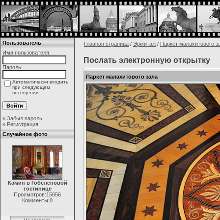
Пользователь
Главная страница
/
Эрмитаж
/
Паркет малахитового з
Имя пользователя:
Послать электронную открытку
Пароль:
Паркет малахитового зала
Автоматически входить
при следующем
посещении
»
Забыл пароль
»
Регистрация
Случайное фото
Камин в Гобеленовой
гостинице
Просмотров:15656
Комменты:0