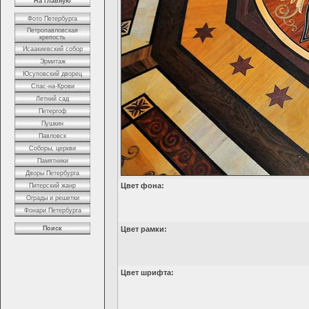
На главную
Фото Петербурга
Петропавловская
крепость
Исаакиевский собор
Эрмитаж
Юсуповский дворец
Спас-на-Крови
Летний сад
Петергоф
Пушкин
Павловск
Соборы, церкви
Памятники
Дворы Петербурга
Цвет фона:
Питерский жанр
Ограды и решетки
Фонари Петербурга
Поиск
Цвет рамки:
Цвет шрифта: