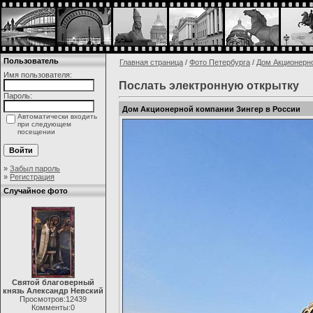
Пользователь
Главная страница
/
Фото Петербурга
/
Дом Акционерно
Имя пользователя:
Послать электронную открытку
Пароль:
Дом Акционерной компании Зингер в России
Автоматически входить
при следующем
посещении
»
Забыл пароль
»
Регистрация
Случайное фото
Святой благоверный
князь Александр Невский
Просмотров:12439
Комменты:0