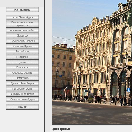
На главную
Фото Петербурга
Петропавловская
крепость
Исаакиевский собор
Эрмитаж
Юсуповский дворец
Спас-на-Крови
Летний сад
Петергоф
Пушкин
Павловск
Соборы, церкви
Памятники
Дворы Петербурга
Питерский жанр
Ограды и решетки
Фонари Петербурга
Поиск
Цвет фона: