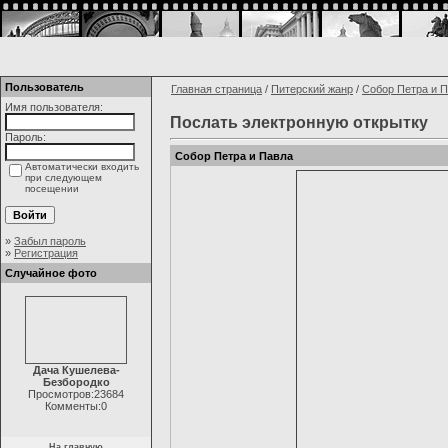
Пользователь
Главная страница
/
Питерский жанр
/
Собор Петра и 
Имя пользователя:
Послать электронную открытку
Пароль:
Собор Петра и Павла
Автоматически входить
при следующем
посещении
»
Забыл пароль
»
Регистрация
Случайное фото
Дача Кушелева-
Безбородко
Просмотров:23684
Комменты:0
На главную