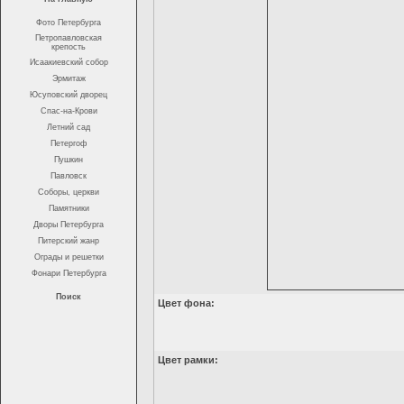
Фото Петербурга
Петропавловская
крепость
Исаакиевский собор
Эрмитаж
Юсуповский дворец
Спас-на-Крови
Летний сад
Петергоф
Пушкин
Павловск
Соборы, церкви
Памятники
Дворы Петербурга
Питерский жанр
Ограды и решетки
Фонари Петербурга
Поиск
Цвет фона:
Цвет рамки: