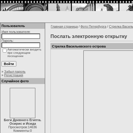
Пользователь
Главная страница
/
Фото Петербурга
/
Стрелка Василь
Имя пользователя:
Послать электронную открытку
Пароль:
Стрелка Васильевского острова
Автоматически входить
при следующем
посещении
»
Забыл пароль
»
Регистрация
Случайное фото
Боги Древнего Египта.
Осирис и Исида
Просмотров:14636
Комменты:0