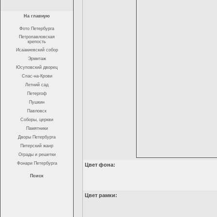
На главную
Фото Петербурга
Петропавловская
крепость
Исаакиевский собор
Эрмитаж
Юсуповский дворец
Спас-на-Крови
Летний сад
Петергоф
Пушкин
Павловск
Соборы, церкви
Памятники
Дворы Петербурга
Питерский жанр
Ограды и решетки
Фонари Петербурга
Цвет фона:
Поиск
Цвет рамки: