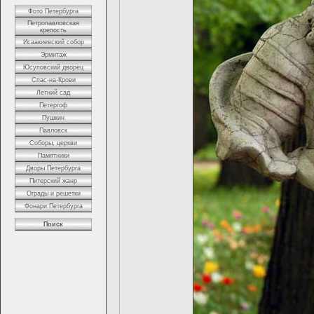
Фото Петербурга
Петропавловская
крепость
Исаакиевский собор
Эрмитаж
Юсуповский дворец
Спас-на-Крови
Летний сад
Петергоф
Пушкин
Павловск
Соборы, церкви
Памятники
Дворы Петербурга
Питерский жанр
Ограды и решетки
Фонари Петербурга
Поиск