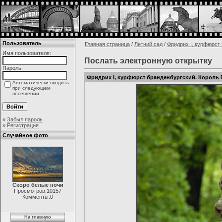
Пользователь
Главная страница
/
Летний сад
/
Фридрих I, курфюрст
Имя пользователя:
Послать электронную открытку
Пароль:
Фридрих I, курфюрст бранденбургский. Король
Автоматически входить
при следующем
посещении
»
Забыл пароль
»
Регистрация
Случайное фото
Скоро белые ночи
Просмотров:10157
Комменты:0
На главную