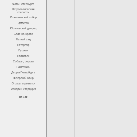
Фото Петербурга
Петропавловская
крепость
Исаакиевский собор
Эрмитаж
Юсуповский дворец
Спас-на-Крови
Летний сад
Петергоф
Пушкин
Павловск
Соборы, церкви
Памятники
Дворы Петербурга
Питерский жанр
Ограды и решетки
Фонари Петербурга
Поиск