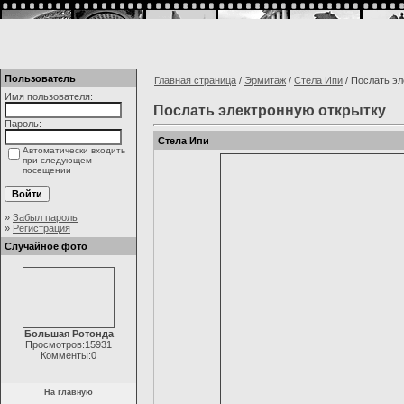
Пользователь
Главная страница
/
Эрмитаж
/
Стела Ипи
/ Послать эл
Имя пользователя:
Послать электронную открытку
Пароль:
Стела Ипи
Автоматически входить
при следующем
посещении
»
Забыл пароль
»
Регистрация
Случайное фото
Большая Ротонда
Просмотров:15931
Комменты:0
На главную