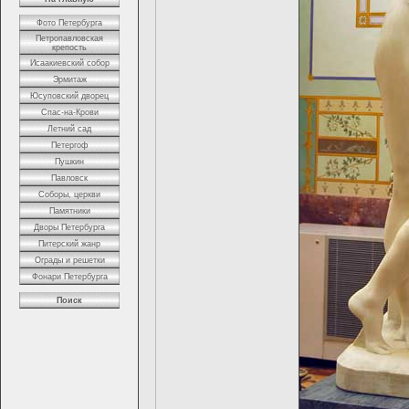
Фото Петербурга
Петропавловская
крепость
Исаакиевский собор
Эрмитаж
Юсуповский дворец
Спас-на-Крови
Летний сад
Петергоф
Пушкин
Павловск
Соборы, церкви
Памятники
Дворы Петербурга
Питерский жанр
Ограды и решетки
Фонари Петербурга
Поиск