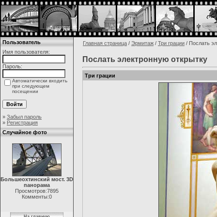
Пользователь
Главная страница
/
Эрмитаж
/
Три грации
/ Послать э
Имя пользователя:
Послать электронную открытку
Пароль:
Три грации
Автоматически входить
при следующем
посещении
»
Забыл пароль
»
Регистрация
Случайное фото
Большеохтинский мост. 3D
панорама
Просмотров:7895
Комменты:0
На главную