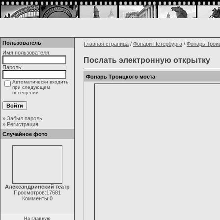
Пользователь
Главная страница
/
Фонари Петербурга
/
Фонарь Трои
Имя пользователя:
Послать электронную открытку
Пароль:
Фонарь Троицкого моста
Автоматически входить
при следующем
посещении
»
Забыл пароль
»
Регистрация
Случайное фото
Александринский театр
Просмотров:17681
Комменты:0
На главную