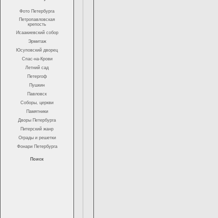
Фото Петербурга
Петропавловская
крепость
Исаакиевский собор
Эрмитаж
Юсуповский дворец
Спас-на-Крови
Летний сад
Петергоф
Пушкин
Павловск
Соборы, церкви
Памятники
Дворы Петербурга
Питерский жанр
Ограды и решетки
Фонари Петербурга
Поиск