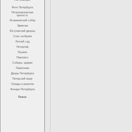
Фото Петербурга
Петропавловская
крепость
Исаакиевский собор
Эрмитаж
Юсуповский дворец
Спас-на-Крови
Летний сад
Петергоф
Пушкин
Павловск
Соборы, церкви
Памятники
Дворы Петербурга
Питерский жанр
Ограды и решетки
Фонари Петербурга
Поиск