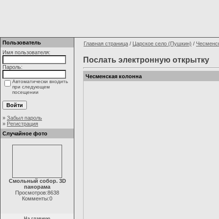
Пользователь
Главная страница
/
Царское село (Пушкин)
/
Чесменс
Имя пользователя:
Послать электронную открытку
Пароль:
Чесменская колонна
Автоматически входить
при следующем
посещении
»
Забыл пароль
»
Регистрация
Случайное фото
Смольный собор. 3D
панорама
Просмотров:8638
Комменты:0
На главную