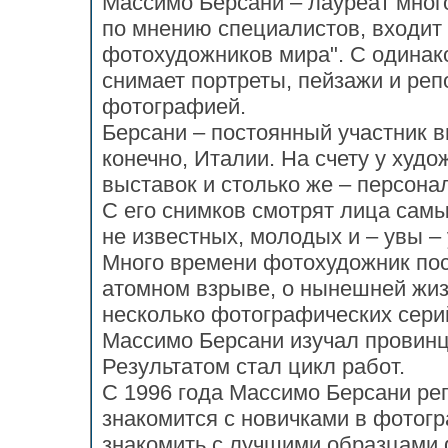
Массимо Берсани – лауреат мног
по мнению специалистов, входит
фотохудожников мира". С одина
снимает портреты, пейзажи и ре
фотографией.
Берсани – постоянный участник в
конечно, Италии. На счету у худ
выставок и столько же – персона
С его снимков смотрят лица сам
не известных, молодых и – увы –
Много времени фотохудожник пос
атомном взрыве, о нынешней жиз
несколько фотографических сери
Массимо Берсани изучал провинц
Результатом стал цикл работ.
С 1996 года Массимо Берсани ре
знакомится с новичками в фотогр
знакомить с лучшими образцами 