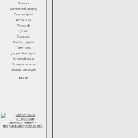
Эрмитаж
Юсуповский дворец
Спас-на-Крови
Летний сад
Петергоф
Пушкин
Павловск
Соборы, церкви
Памятники
Дворы Петербурга
Питерский жанр
Ограды и решетки
Фонари Петербурга
Поиск