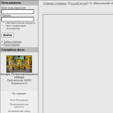
Пользователь
Главная страница
/
Русский музей
/ И. Айвазовский «
Имя пользователя:
Пароль:
Автоматически входить
при следующем
посещении
»
Забыл пароль
»
Регистрация
Случайное фото
Алтарь Петропавловского
собора
Просмотров:10055
Комменты:0
На главную
Фото Петербурга
Петропавловская
крепость
Исаакиевский собор