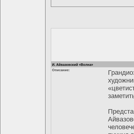
И. Айвазовский «Волна»
Описание:
Грандиоз
художни
«цветис
заметить
Предста
Айвазов
человеч