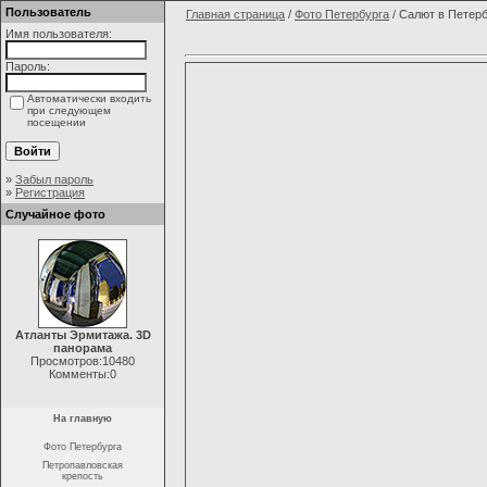
Пользователь
Главная страница
/
Фото Петербурга
/ Салют в Петер
Имя пользователя:
Пароль:
Автоматически входить
при следующем
посещении
»
Забыл пароль
»
Регистрация
Случайное фото
Атланты Эрмитажа. 3D
панорама
Просмотров:10480
Комменты:0
На главную
Фото Петербурга
Петропавловская
крепость