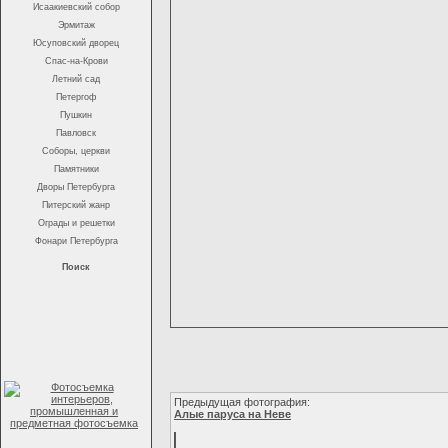
Исаакиевский собор
Эрмитаж
Юсуповский дворец
Спас-на-Крови
Летний сад
Петергоф
Пушкин
Павловск
Соборы, церкви
Памятники
Дворы Петербурга
Питерский жанр
Ограды и решетки
Фонари Петербурга
Поиск
Предыдущая фотография:
Алые паруса на Неве