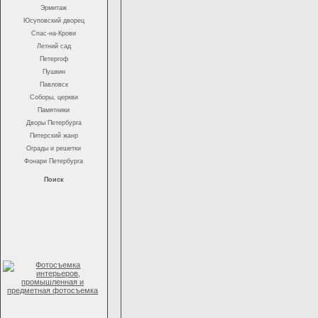
Эрмитаж
Юсуповский дворец
Спас-на-Крови
Летний сад
Петергоф
Пушкин
Павловск
Соборы, церкви
Памятники
Дворы Петербурга
Питерский жанр
Ограды и решетки
Фонари Петербурга
Поиск