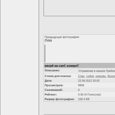
Предыдущая фотография:
Лужа
иворК-ан-сапС комереТ
Описание:
Отражение в канале Грибо
Слова для поиска:
Спас
,
собор
,
церковь
,
Воск
Дата:
22.06.2012 20:02
Просмотров:
9956
Скачиваний:
0
Рейтинг:
0.00 (0 Голос(ов))
Размер фотографии:
156.4 KB