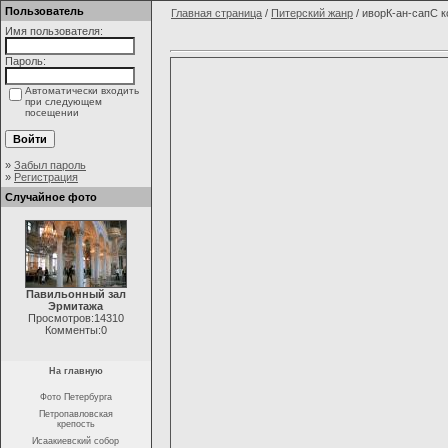
Пользователь
Главная страница
/
Питерский жанр
/ иворК-ан-сапС 
Имя пользователя:
Пароль:
Автоматически входить
при следующем
посещении
»
Забыл пароль
»
Регистрация
Случайное фото
Павильонный зал
Эрмитажа
Просмотров:14310
Комменты:0
На главную
Фото Петербурга
Петропавловская
крепость
Исаакиевский собор