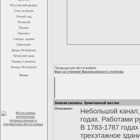
Юсуповский дворец
Спас-на-Крови
Летний сад
Петергоф
Пушкин
Павловск
Соборы, церкви
Памятники
Дворы Петербурга
Питерский жанр
Ограды и решетки
Фонари Петербурга
Предыдущая фотография:
Вид со стрелки Васильевского острова
Поиск
Зимняя канавка. Эрмитажный мостик
Описание:
Небольшой канал,
годах. Работами р
В 1783-1787 годах
трехэтажное здани