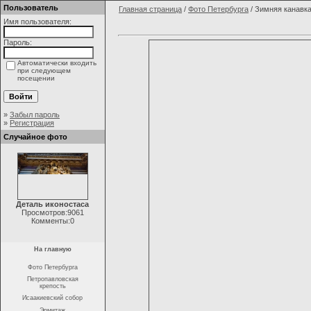
Пользователь
Главная страница
/
Фото Петербурга
/ Зимняя канавк
Имя пользователя:
Пароль:
Автоматически входить
при следующем
посещении
»
Забыл пароль
»
Регистрация
Случайное фото
Деталь иконостаса
Просмотров:9061
Комменты:0
На главную
Фото Петербурга
Петропавловская
крепость
Исаакиевский собор
Эрмитаж