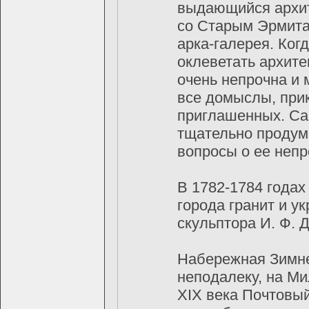
выдающийся архит
со Старым Эрмита
арка-галерея. Ког
оклеветать архите
очень непрочна и 
все домыслы, прик
приглашенных. Сам
тщательно продума
вопросы о ее непр
В 1782-1784 года
города гранит и 
скульптора И. Ф. 
Набережная Зимней
неподалеку, на Ми
XIX века Почтовы