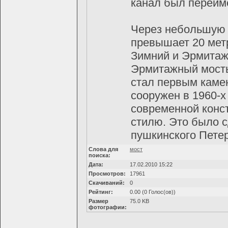
канал был переим
Через небольшую З
превышает 20 метр
Зимний и Эрмитаж
Эрмитажный мосты
стал первым каме
сооружен в 1960-х
современной конст
стилю. Это было 
пушкинского Петер
Слова для
мост
поиска:
Дата:
17.02.2010 15:22
Просмотров:
17961
Скачиваний:
0
Рейтинг:
0.00 (0 Голос(ов))
Размер
75.0 KB
фотографии: