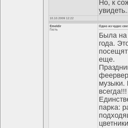
Но, к с
увидеть..
10.10.2009 12:22
Emeldir
Одно из чудес све
Гость
Была на
года. Э
посещять
еще.
Праздни
феервер
музыки. 
всегда!!!
Единств
парка: р
подходящ
цветник