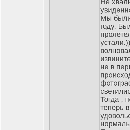
Не хвалю
увиденно
Мы были
году. Бы
пролетел
устали.)
волновал
извините
не в пер
происхо
фотогра
светили
Тогда , 
теперь 
удоволь
нормаль