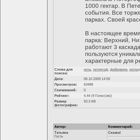
1000 гектар. В Пе
события. Все торж
парках. Своей крас
В настоящее время
парка: Верхний, Н
работают 3 каскад
пользуются уникал
характерные для р
Слова для
ночь
,
петергоф
,
фейерверк
,
петро
поиска:
Дата:
06.10.2009 14:59
Просмотров:
63488
Скачиваний:
0
Рейтинг:
4.44 (9 Голос(ов))
Размер
93.3 KB
фотографии:
Автор:
Комментарий:
Татьяна
Сказка!
Гость