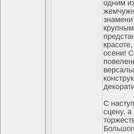
одним и
жемчужн
знамени
крупным
предста
красоте,
осени! 
повелен
версаль
конструк
декорат
С насту
сцену, а
торжест
Большог