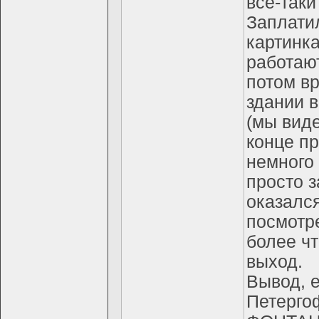
все-таки
Заплатил
картинка
работают
потом вр
здании 
(мы вид
конце пр
немного 
просто 
оказался
посмотре
более чт
выход.
Вывод, е
Петерг