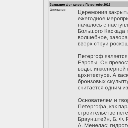
Закрытие фонтанов в Петергофе 2012
Описание:
Церемония закрыти
ежегодное меропри
началось с наступ
Большого Каскада
волшебное, завора
вверх струи роско
Петергоф является
Европы. Он превос
воды, инженерной 
архитектуре. А кас
бронзовых скульпт
считается одним и
Основателем и тво
Петергофа, как пар
строительстве пет
Браунштейн, Б. Ф. 
А. Менелас; гидрот