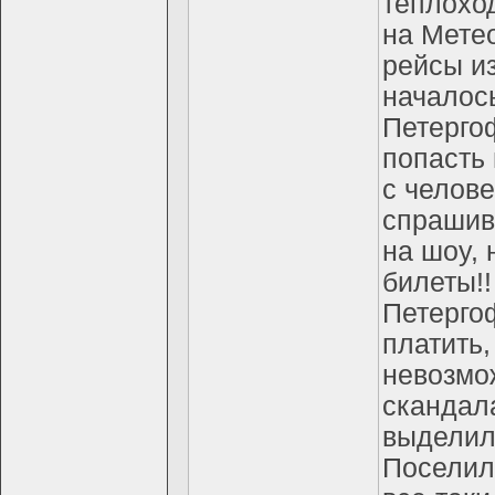
теплоход
на Мете
рейсы из
началось
Петергоф
попасть 
с челове
спрашив
на шоу, 
билеты!!
Петергоф
платить,
невозмож
скандала
выделили
Поселили