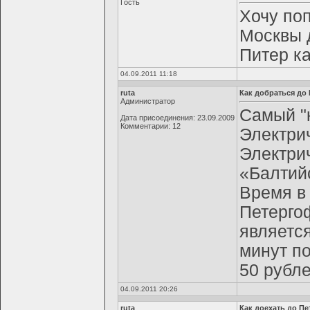
Гость
Хочу поп
Москвы д
Питер к
04.09.2011 11:18
ruta
Как добраться до
Администратор
Самый "
Дата присоединения: 23.09.2009
Комментарии: 12
Электри
Электрич
«Балтийс
Время в 
Петергоф
является
минут по
50 рубле
04.09.2011 20:26
ruta
Как доехать до П