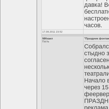
давка! В
бесплат
настроен
часов.
17.09.2011 23:52
МИхаил
"Праздник фонта
Гость
Собралс
стыдно з
согласен
нескольк
театрали
Начало в
через 15
феерверг
ПРАЗДНИ
реклама