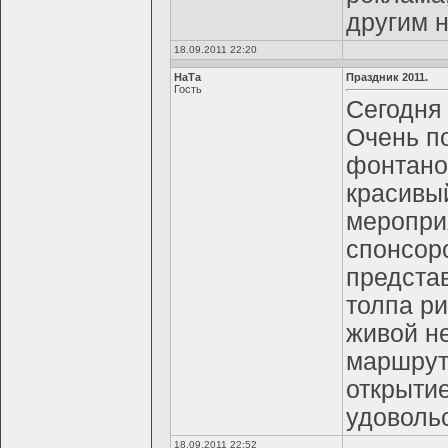
другим н
18.09.2011 22:20
НаТа
Праздник 2011.
Гость
Сегодня 
Очень по
фонтано
красивый
меропри
спонсоро
представ
толпа р
живой не
маршрут
открытие
удовольс
18.09.2011 22:52