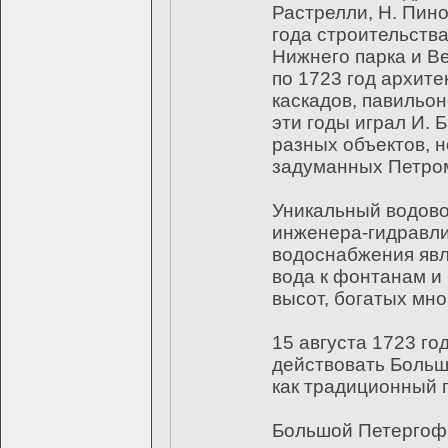
Растрелли, Н. Пино
года строительств
Нижнего парка и Ве
по 1723 год архите
каскадов, павильон
эти годы играл И. 
разных объектов, 
задуманных Петро
Уникальный водово
инженера-гидравли
водоснабжения явл
вода к фонтанам и
высот, богатых мн
15 августа 1723 г
действовать Больш
как традиционный 
Большой Петергофс