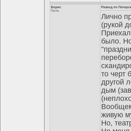
Борис
Развод по Питерск
Гость
Лично пр
(рукой д
Приехал 
было. Н
"праздн
переборо
скандиро
то черт 
другой л
дым (зав
(неплохо
Вообщем
живую м
Но, теа