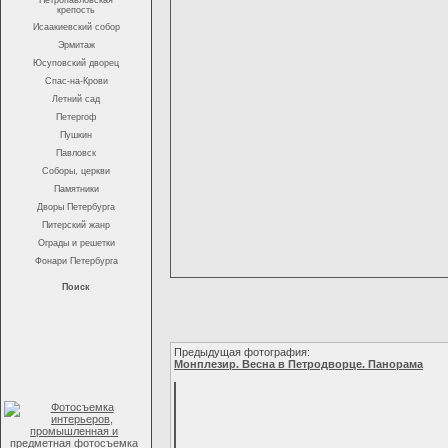
Петропавловская
крепость
Исаакиевский собор
Эрмитаж
Юсуповский дворец
Спас-на-Крови
Летний сад
Петергоф
Пушкин
Павловск
Соборы, церкви
Памятники
Дворы Петербурга
Питерский жанр
Ограды и решетки
Фонари Петербурга
Поиск
Предыдущая фотография:
Монплезир. Весна в Петродворце. Панорама