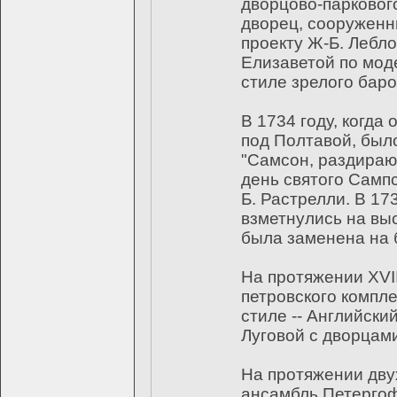
дворцово-парковог
дворец, сооруженны
проекту Ж-Б. Лебло
Елизаветой по моде
стиле зрелого бар
В 1734 году, когда
под Полтавой, был
"Самсон, раздираю
день святого Сампс
Б. Растрелли. В 1
взметнулись на выс
была заменена на 
На протяжении XVII
петровского компл
стиле -- Английски
Луговой с дворцам
На протяжении дву
ансамбль Петергоф