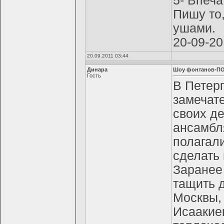
5- Впеча
Пишу то
ушами.
20-09-20
20.09.2011 03:44
Динара
Шоу фонтанов-ПО
Гость
В Петер
замечат
своих де
ансамбл
полагал
сделать
Заранее
тащить д
Москвы, 
Исаакие