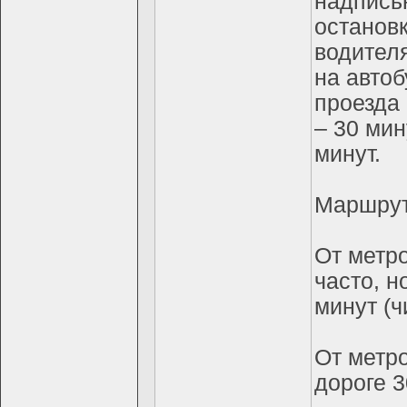
надпись
остановк
водителя
на автоб
проезда 
– 30 мин
минут.
Маршрутк
От метр
часто, н
минут (ч
От метр
дороге 3