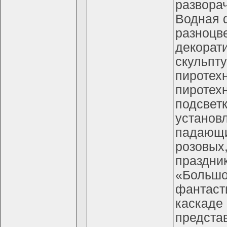
развора
Водная 
разноцв
декорат
скульпт
пиротех
пиротех
подсветк
установ
падающи
розовых
праздни
«Большо
фантаст
каскаде
предста