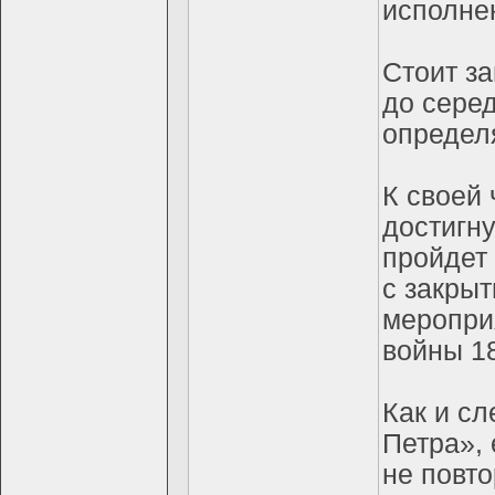
исполне
Стоит з
до сере
определ
К своей 
достигну
пройдет
с закры
меропри
войны 18
Как и с
Петра»,
не повто