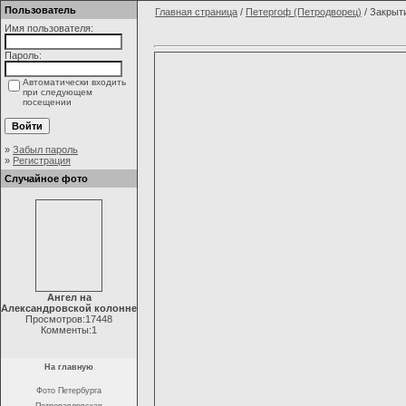
Пользователь
Главная страница
/
Петергоф (Петродворец)
/ Закрыт
Имя пользователя:
Пароль:
Автоматически входить
при следующем
посещении
»
Забыл пароль
»
Регистрация
Случайное фото
Ангел на
Александровской колонне
Просмотров:17448
Комменты:1
На главную
Фото Петербурга