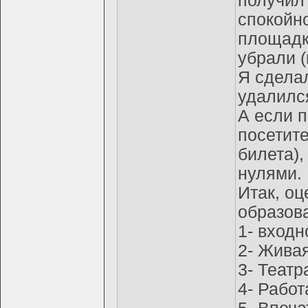
получил 
спокойн
площадку
убрали (
Я сдела
удалился
А если п
посетите
билета)
нулями.
Итак, оц
образов
1- входн
2- Живая
3- Театр
4- Работ