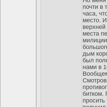
Но меня 
почти в 
часа, чт
место. И
верхней
места пе
милиции 
большог
дым кор
был полн
нами в 10
Вообщем,
Смотров
противо
битком.
просить