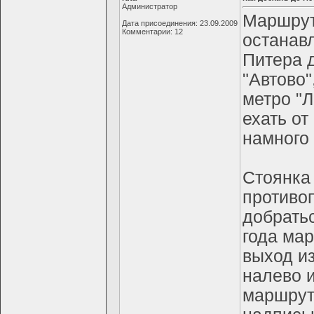
Администратор
Маршрут
Дата присоединения: 23.09.2009
Комментарии: 12
останав
Питера 
"Автово"
метро "
ехать от
намного 
Стоянка
противоп
добрать
года мар
выход из
налево и
маршрут