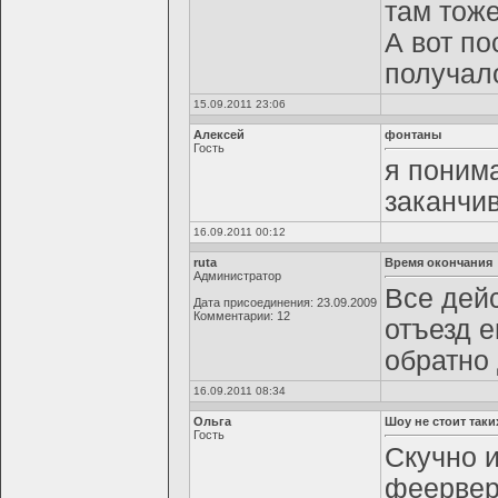
там тоже
А вот по
получало
15.09.2011 23:06
Алексей
фонтаны
Гость
я понима
заканчив
16.09.2011 00:12
ruta
Время окончания
Администратор
Все дейс
Дата присоединения: 23.09.2009
Комментарии: 12
отъезд е
обратно 
16.09.2011 08:34
Ольга
Шоу не стоит таки
Гость
Скучно 
феервер