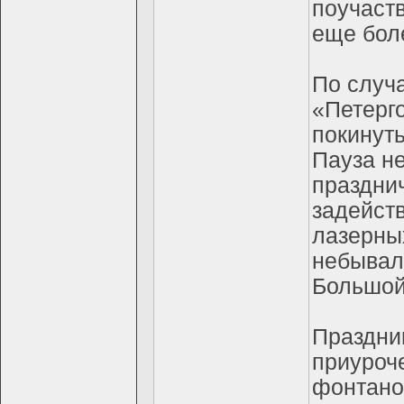
поучаств
еще бол
По случ
«Петерг
покинуть
Пауза н
празднич
задейст
лазерны
небывал
Большой
Праздник
приуроч
фонтано