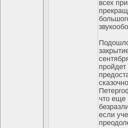
всех при
прекраще
большого
звукообо
Подошло
закрытие
сентябр
пройдет 
предост
сказочн
Петерго
что еще 
безразли
если уче
преодол