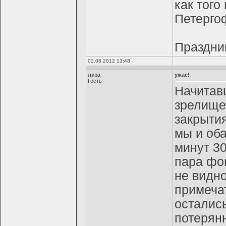
как того
Петерго
Праздни
02.08.2012 13:48
лиза
ужас!
Гость
Начитав
зрелище
закрыти
мы и об
минут 30
пара фон
не видно
примечат
остались
потерянн