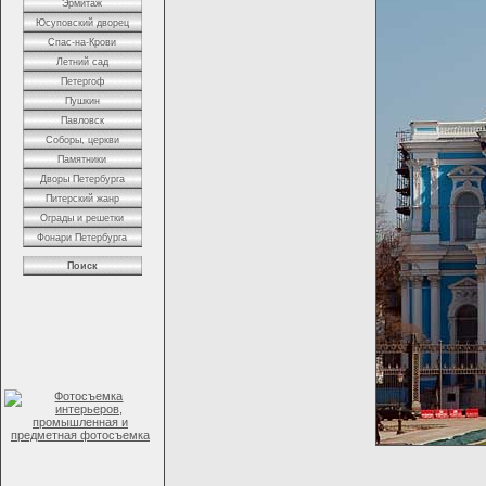
Эрмитаж
Юсуповский дворец
Спас-на-Крови
Летний сад
Петергоф
Пушкин
Павловск
Соборы, церкви
Памятники
Дворы Петербурга
Питерский жанр
Ограды и решетки
Фонари Петербурга
Поиск