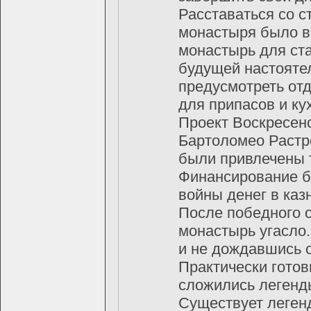
Расставаться со с
монастыря было в
монастырь для ста
будущей настояте
предусмотреть отд
для припасов и ку
Проект Воскресен
Бартоломео Растр
были привлечены т
Финансирование б
войны денег в каз
После победного 
монастырь угасло.
и не дождавшись 
Практически гото
сложились легенды
Существует легенд