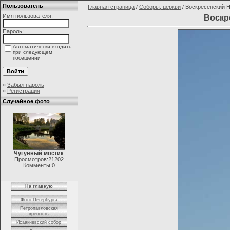
Пользователь
Главная страница
/
Соборы, церкви
/ Воскресенский 
Имя пользователя:
Воскр
Пароль:
Автоматически входить
при следующем
посещении
»
Забыл пароль
»
Регистрация
Случайное фото
Чугунный мостик
Просмотров:21202
Комменты:0
На главную
Фото Петербурга
Петропавловская
крепость
Исаакиевский собор