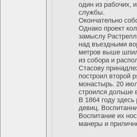
один из рабочих, 
службы.
Окончательно собо
Однако проект кол
замыслу Растрелл
над въездными вор
метров выше шпил
из собора и распо
Стасову принадле
построил второй р
монастырь. 20 ию
строился дольше в
В 1864 году здес
девиц. Воспитанни
Воспитание их нос
манеры и приличн