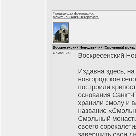
Предыдущая фотография:
Мечеть в Санкт-Петербурге
Воскресенский Новодевичий (Смольный) монас
Описание:
Воскресенский Но
Издавна здесь, на
новгородское сел
построили крепос
основания Санкт-П
хранили смолу и в
название «Смольно
Смольный монасты
своего сорокалет
завершить свои дн