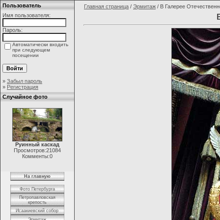
Пользователь
Главная страница
/
Эрмитаж
/ В Галерее Отечественн
Имя пользователя:
Пароль:
Автоматически входить
при следующем
посещении
»
Забыл пароль
»
Регистрация
Случайное фото
Руинный каскад
Просмотров:21084
Комменты:0
На главную
Фото Петербурга
Петропавловская
крепость
Исаакиевский собор
Эрмитаж