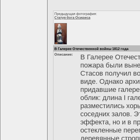
Предыдущая фотография:
Статуя бога Осириса
В Галерее Отечественной войны 1812 года
Описание:
В Галерее Отечест
пожара были вынес
Стасов получил в
виде. Однако архи
придавшие галере
облик: длина I га
разместились хоры
соседних залов. Э
эффекта, но и в п
остекленные переп
деревянные строп