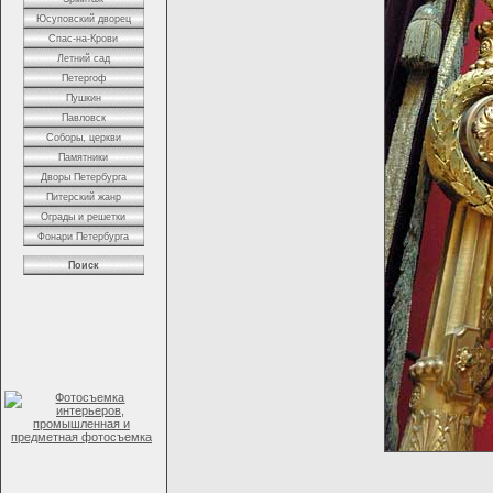
Юсуповский дворец
Спас-на-Крови
Летний сад
Петергоф
Пушкин
Павловск
Соборы, церкви
Памятники
Дворы Петербурга
Питерский жанр
Ограды и решетки
Фонари Петербурга
Поиск