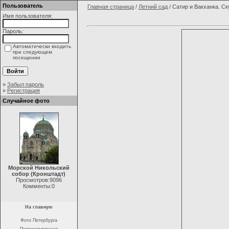
Пользователь
Главная страница
/
Летний сад
/ Сатир и Вакханка. С
Имя пользователя:
Пароль:
Автоматически входить
при следующем
посещении
»
Забыл пароль
»
Регистрация
Случайное фото
Морской Никольский
собор (Кронштадт)
Просмотров:9096
Комменты:0
На главную
Фото Петербурга