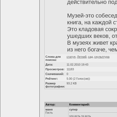
действительно по
Музей-это собесед
книга, на каждой 
Это кладовая сок
ушедших веков, о
В музеях живет кр
из него богаче, че
Слова для
статуя
,
Летний
,
сад
,
скульптура
поиска:
Дата:
11.02.2010 19:43
Просмотров:
11183
Скачиваний:
0
Рейтинг:
5.00 (2 Голос(ов))
Размер
93.2 KB
фотографии:
Автор:
Комментарий:
маня
супер
Гость
что есть то есть