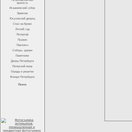
Петропавловская
крепость
Исаакиевский собор
Эрмитаж
Юсуповский дворец
Спас-на-Крови
Летний сад
Петергоф
Пушкин
Павловск
Соборы, церкви
Памятники
Дворы Петербурга
Питерский жанр
Ограды и решетки
Фонари Петербурга
Поиск