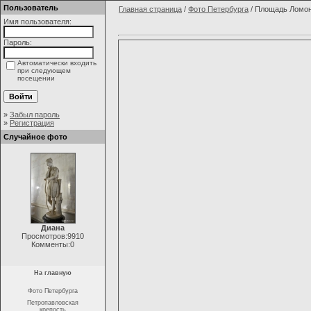
Пользователь
Главная страница
/
Фото Петербурга
/ Площадь Ломо
Имя пользователя:
Пароль:
Автоматически входить
при следующем
посещении
»
Забыл пароль
»
Регистрация
Случайное фото
Диана
Просмотров:9910
Комменты:0
На главную
Фото Петербурга
Петропавловская
крепость