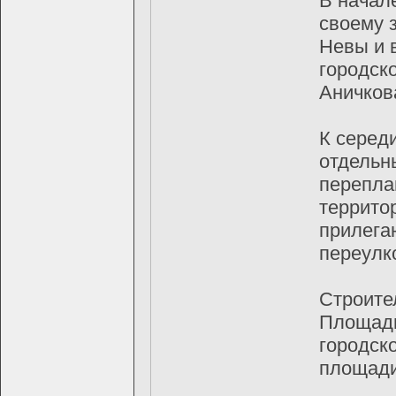
В начал
своему 
Невы и 
городск
Аничков
К серед
отдельн
перепла
террито
прилега
переулк
Строите
Площади
городск
площади