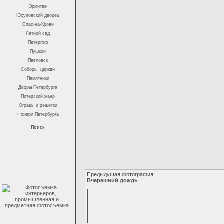
Эрмитаж
Юсуповский дворец
Спас-на-Крови
Летний сад
Петергоф
Пушкин
Павловск
Соборы, церкви
Памятники
Дворы Петербурга
Питерский жанр
Ограды и решетки
Фонари Петербурга
Поиск
Предыдущая фотография:
Вчерашний дождь