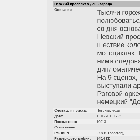
Невский проспект в День города
Описание:
Тысячи горо
полюбоватьс
со дня основ
Невский прос
шествие коло
мотоциклах.
ними следова
дипломатичес
На 9 сценах,
выступали ар
Роговой орке
немецкий "До
Слова для поиска:
Невский
,
люди
Дата:
11.06.2011 12:35
Просмотров:
10913
Скачиваний:
0
Рейтинг:
0.00 (0 Голос(ов))
Размер фотографии:
145.4 KB