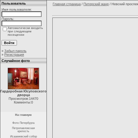
Пользователь
Главная страница
/
Питерский жанр
/ Невский проспек
Имя пользователя:
Пароль:
Автоматически входить
при следующем
посещении
»
Забыл пароль
»
Регистрация
Случайное фото
Гардеробная Юсуповского
дворца
Просмотров:14470
Комменты:0
На главную
Фото Петербурга
Петропавловская
крепость
Исаакиевский собор