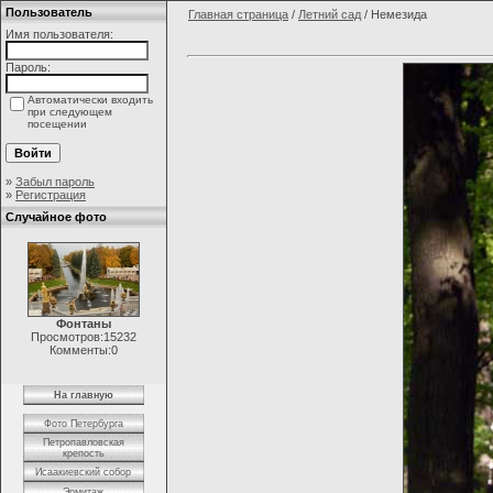
Пользователь
Главная страница
/
Летний сад
/ Немезида
Имя пользователя:
Пароль:
Автоматически входить
при следующем
посещении
»
Забыл пароль
»
Регистрация
Случайное фото
Фонтаны
Просмотров:15232
Комменты:0
На главную
Фото Петербурга
Петропавловская
крепость
Исаакиевский собор
Эрмитаж