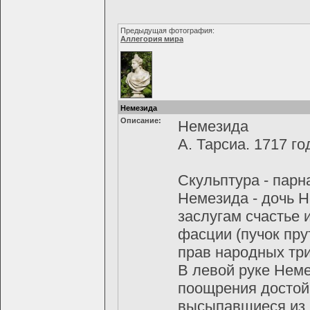
Предыдущая фотография:
Аллегория мира
Немезида
Описание:
Немезида
А. Тарсиа. 1717 го
Скульптура - парна
Немезида - дочь Н
заслугам счастье 
фасции (пучок пру
прав народных тр
В левой руке Нем
поощрения достойн
высыпавшиеся из 