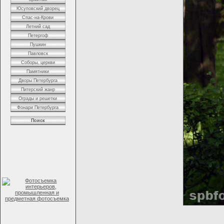
Юсуповский дворец
Спас-на-Крови
Летний сад
Петергоф
Пушкин
Павловск
Соборы, церкви
Памятники
Дворы Петербурга
Питерский жанр
Ограды и решетки
Фонари Петербурга
Поиск