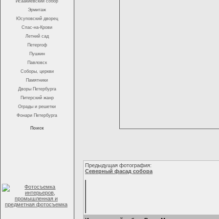
Исаакиевский собор
Эрмитаж
Юсуповский дворец
Спас-на-Крови
Летний сад
Петергоф
Пушкин
Павловск
Соборы, церкви
Памятники
Дворы Петербурга
Питерский жанр
Ограды и решетки
Фонари Петербурга
Поиск
Предыдущая фотография:
Северный фасад собора