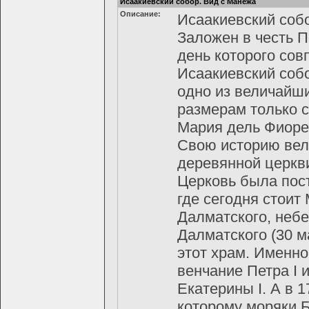
Исаакиевский собор. Вид с Манежа
Описание:
Исаакиевский собо
Заложен в честь П
день которого сов
Исаакиевский собо
одно из величайш
размерам только с
Мария дель Фиоре
Свою историю вел
деревянной церкви
Церковь была пос
где сегодня стоит
Далматского, небе
Далматского (30 м
этот храм. Именно
венчание Петра I
Екатерины I. А в 
которому моряки 