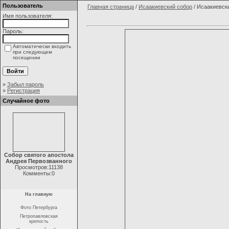
Пользователь
Главная страница
/
Исаакиевский собор
/ Исаакиевск
Имя пользователя:
Пароль:
Автоматически входить
при следующем
посещении
»
Забыл пароль
»
Регистрация
Случайное фото
Собор святого апостола
Андрея Первозванного
Просмотров:11138
Комменты:0
На главную
Фото Петербурга
Петропавловская
крепость