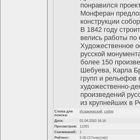
понравился проект
Монферан предлож
конструкции собор
В 1842 году строи
велись работы по 
Художественное о
русской монумент
более 150 произв
Шебуева, Карла Б
групп и рельефов
художественно-де
произведений рус
из крупнейших в Р
Слова для
Исаакиевский
,
собор
поиска:
Дата:
01.04.2010 16:16
Просмотров:
12281
Скачиваний:
1
Рейтинг:
5.00 (3 Голос(ов))