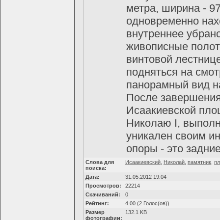
метра, ширина - 97
одновременно нах
внутреннее убранс
живописные полот
винтовой лестнице
подняться на смо
панорамный вид на
После завершения 
Исаакиевской пло
Николаю I, выполн
уникален своим и
опоры - это задни
Слова для
Исаакиевский
,
Николай
,
памятник
,
п
поиска:
Дата:
31.05.2012 19:04
Просмотров:
22214
Скачиваний:
0
Рейтинг:
4.00 (2 Голос(ов))
Размер
132.1 KB
фотографии: