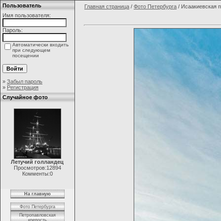
Пользователь
Главная страница
/
Фото Петербурга
/ Исаакиевская 
Имя пользователя:
Пароль:
Автоматически входить
при следующем
посещении
»
Забыл пароль
»
Регистрация
Случайное фото
Летучий голландец
Просмотров:12894
Комменты:0
На главную
Фото Петербурга
Петропавловская
крепость