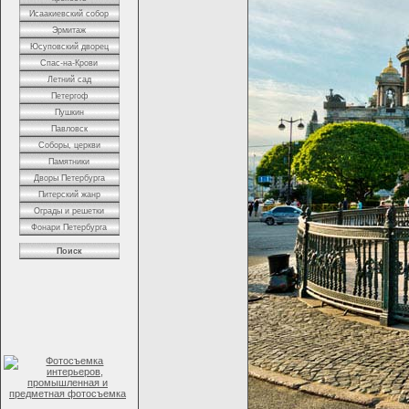
Исаакиевский собор
Эрмитаж
Юсуповский дворец
Спас-на-Крови
Летний сад
Петергоф
Пушкин
Павловск
Соборы, церкви
Памятники
Дворы Петербурга
Питерский жанр
Ограды и решетки
Фонари Петербурга
Поиск