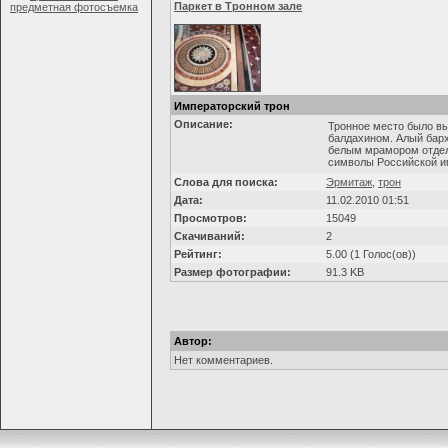
Паркет в Тронном зале
Императорский трон
Описание:
Тронное место было вы
балдахином. Алый барх
белым мрамором отделк
символы Российской имп
Слова для поиска:
Эрмитаж
,
трон
Дата:
11.02.2010 01:51
Просмотров:
15049
Скачиваний:
2
Рейтинг:
5.00 (1 Голос(ов))
Размер фотографии:
91.3 KB
Автор:
Нет комментариев.