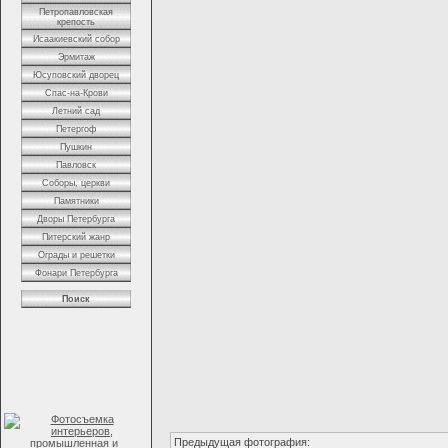
Петропавловская
крепость
Исаакиевский собор
Эрмитаж
Юсуповский дворец
Спас-на-Крови
Летний сад
Петергоф
Пушкин
Павловск
Соборы, церкви
Памятники
Дворы Петербурга
Питерский жанр
Ограды и решетки
Фонари Петербурга
Поиск
Предыдущая фотография: