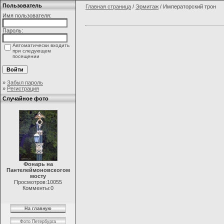
Пользователь
Главная страница
/
Эрмитаж
/ Императорский трон
Имя пользователя:
Пароль:
Автоматически входить
при следующем
посещении
»
Забыл пароль
»
Регистрация
Случайное фото
Фонарь на
Пантелеймоновскогом
мосту
Просмотров:10055
Комменты:0
На главную
Фото Петербурга