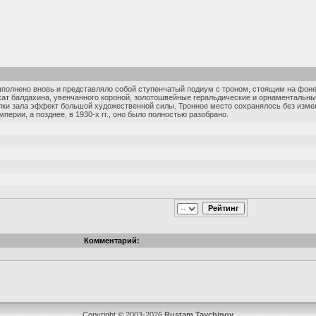
полнено вновь и представляло собой ступенчатый подиум с троном, стоящим на фоне
ат балдахина, увенчанного короной, золотошвейные геральдические и орнаментальны
и зала эффект большой художественной силы. Тронное место сохранялось без изменен
ерии, а позднее, в 1930-х гг., оно было полностью разобрано.
Комментарий:
Copyright © 2003-2026
Rustam Taychinov