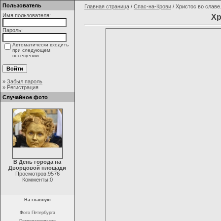
Пользователь
Главная страница
/
Спас-на-Крови
/ Христос во славе
Имя пользователя:
Хр
Пароль:
Автоматически входить
при следующем
посещении
»
Забыл пароль
»
Регистрация
Случайное фото
В День города на
Дворцовой площади
Просмотров:9576
Комменты:0
На главную
Фото Петербурга