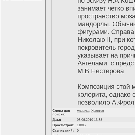
по эскизу Н.А.Кош
занимает четко вп
пространство моза
мандорлы. Обычны
фигурами. Справа
Николаю II, при к
покровитель город
указывает на при
Ангелами, с пред
М.В.Нестерова
Композиция этой м
колорита, однако 
позволило А.Фроло
Слова для
мозаика
,
Христос
поиска:
Дата:
03.06.2010 13:38
Просмотров:
11006
Скачиваний:
0