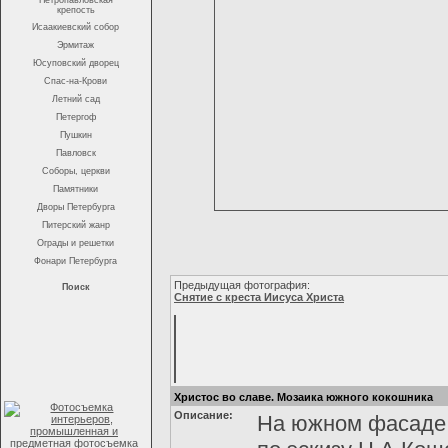
Петропавловская
крепость
Исаакиевский собор
Эрмитаж
Юсуповский дворец
Спас-на-Крови
Летний сад
Петергоф
Пушкин
Павловск
Соборы, церкви
Памятники
Дворы Петербурга
Питерский жанр
Ограды и решетки
Фонари Петербурга
Предыдущая фотография:
Поиск
Снятие с креста Иисуса Христа
Христос во славе. Мозаика южного кокошника
Описание:
На южном фасаде 