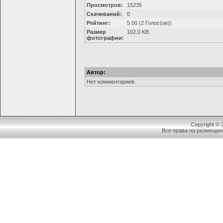
Просмотров:
15235
Скачиваний:
0
Рейтинг:
5.00 (2 Голос(ов))
Размер
102.0 KB
фотографии:
Автор:
Нет комментариев.
Copyright ©
Все права на размещен