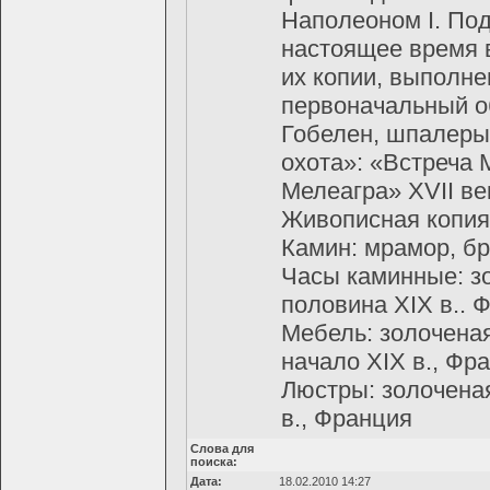
Наполеоном I. По
настоящее время 
их копии, выполне
первоначальный об
Гобелен, шпалеры
охота»: «Встреча
Мелеагра» XVII ве
Живописная копия 
Камин: мрамор, бр
Часы каминные: з
половина XIX в.. 
Мебель: золоченая 
начало XIX в., Фр
Люстры: золоченая
в., Франция
Слова для
поиска:
Дата:
18.02.2010 14:27