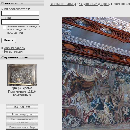
Пользователь
Главная страница
/
Юсуповский дворец
/ Гобеленовая
Имя пользователя:
Пароль:
Автоматически входить
при следующем
посещении
»
Забыл пароль
»
Регистрация
Случайное фото
Двери храма
Просмотров:11216
Комменты:0
На главную
Фото Петербурга
Петропавловская
крепость
Исаакиевский собор