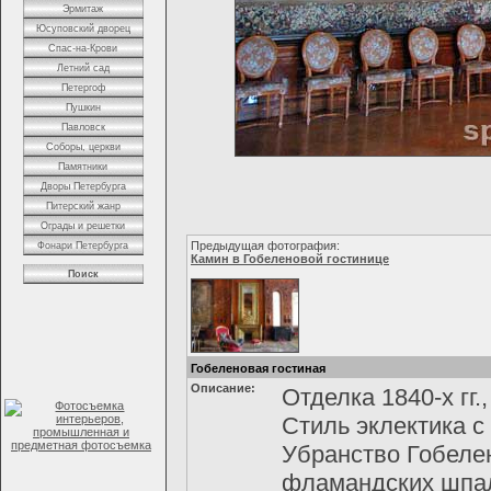
Эрмитаж
Юсуповский дворец
Спас-на-Крови
Летний сад
Петергоф
Пушкин
Павловск
Соборы, церкви
Памятники
Дворы Петербурга
Питерский жанр
Ограды и решетки
Предыдущая фотография:
Фонари Петербурга
Камин в Гобеленовой гостинице
Поиск
Гобеленовая гостиная
Описание:
Отделка 1840-х гг.
Стиль эклектика с
Убранство Гобелен
фламандских шпал