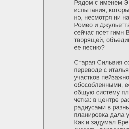
Рядом с именем Э
испытания, которы
но, несмотря ни н
Ромео и Джульетта
сейчас поет гимн
творящей, объеди
ее песню?
Старая Сильвия со
переводе с италья
участков пейзажно
обособленными, е
общую систему пл
четка: в центре р
радиусами в разн
планировка дала у
Как и задумал Бр