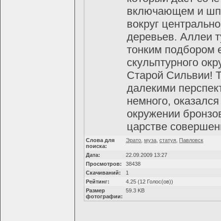
включающем и шпа
вокруг центральн
деревьев. Аллеи т
тонким подбором е
скульптурного ок
Старой Сильвии! 
далекими перспект
немного, оказался
окружении бронзов
царстве совершен
Слова для
Эрато
,
муза
,
статуя
,
Павловск
поиска:
Дата:
22.09.2009 13:27
Просмотров:
38438
Скачиваний:
1
Рейтинг:
4.25 (12 Голос(ов))
Размер
59.3 KB
фотографии: