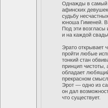
Однажды в самый 
афинских девушек-
судьбу несчастны
юноша Гименей. Вс
Под эти возгласы 
и на каждой свадьб
Эрато открывает 
пройти любые испы
тонкий стан обви
принцип чистоты, 
обладает любящий.
прекрасном смысле
Эрот — одно из с
он дал возможност
что существует.