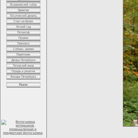
Исаакиевский собор
Эрмитаж
Юсуповский дворец
Спас-на-Крови
Летний сад
Петергоф
Пушкин
Павловск
Соборы, церкви
Памятники
Дворы Петербурга
Питерский жанр
Ограды и решетки
Фонари Петербурга
Поиск