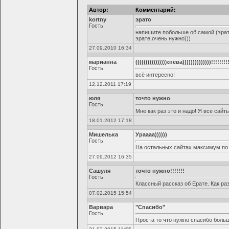
Автор:
Комментарий:
kortny
эрато
Гость
напишите побольше об самой (эрат
эрате,очень нужно)))
27.09.2010 16:34
марианна
(((((((((((((((кпёва))))))))))))))!!!!!!!!
Гость
всё интересно!
12.12.2011 17:19
юля
точто нужно
Гость
Мне как раз это и надо! Я все сай
18.01.2012 17:18
Мишелька
Ураааа))))))
Гость
На остальных сайтах максимум по 5
27.09.2012 16:35
Сашуля
точто нужно!!!!!!!
Гость
Классный рассказ об Ерате. Как раз
07.02.2015 15:54
Варвара
"Спасибо"
Гость
Проста то что нужно спасибо боль