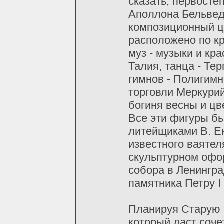
сказать, первосте
Аполлона Бельвед
композиционный це
расположено по к
муз - музыки и кр
Талия, танца - Те
гимнов - Полигимн
торговли Меркурий
богиня весны и цв
Все эти фигуры б
литейщиками В. Е
известного ваятел
скульптурном офо
собора в Ленингра
памятника Петру I
Планируя Старую 
который даст соче