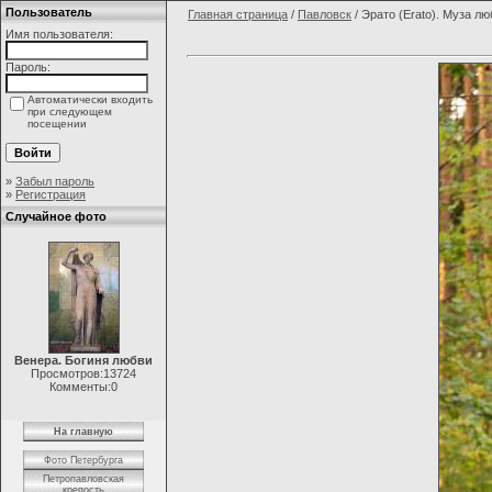
Пользователь
Главная страница
/
Павловск
/ Эрато (Erato). Муза л
Имя пользователя:
Пароль:
Автоматически входить
при следующем
посещении
»
Забыл пароль
»
Регистрация
Случайное фото
Венера. Богиня любви
Просмотров:13724
Комменты:0
На главную
Фото Петербурга
Петропавловская
крепость