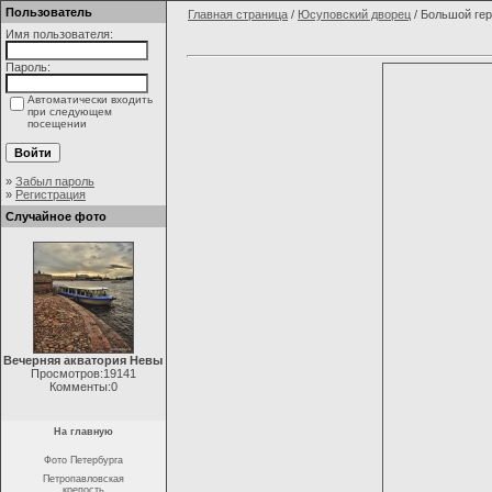
Пользователь
Главная страница
/
Юсуповский дворец
/ Большой ге
Имя пользователя:
Пароль:
Автоматически входить
при следующем
посещении
»
Забыл пароль
»
Регистрация
Случайное фото
Вечерняя акватория Невы
Просмотров:19141
Комменты:0
На главную
Фото Петербурга
Петропавловская
крепость