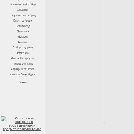
Исаакиевский собор
Эрмитаж
Юсуповский дворец
Спас-на-Крови
Летний сад
Петергоф
Пушкин
Павловск
Соборы, церкви
Памятники
Дворы Петербурга
Питерский жанр
Ограды и решетки
Фонари Петербурга
Поиск