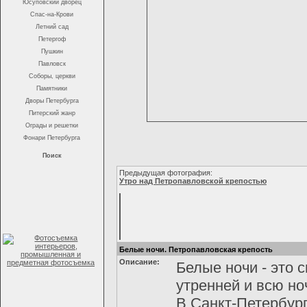
Юсуповский дворец
Спас-на-Крови
Летний сад
Петергоф
Пушкин
Павловск
Соборы, церкви
Памятники
Дворы Петербурга
Питерский жанр
Ограды и решетки
Фонари Петербурга
Поиск
Предыдущая фотография:
Утро над Петропавловской крепостью
Белые ночи. Петропавловская крепость
Описание:
Белые ночи - это 
утренней и всю но
В Санкт-Петербур