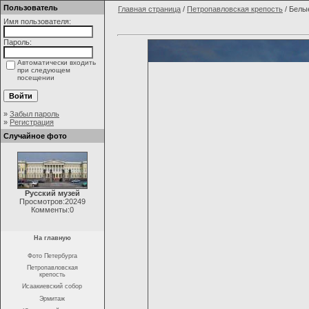
Пользователь
Главная страница
/
Петропавловская крепость
/ Белы
Имя пользователя:
Пароль:
Автоматически входить
при следующем
посещении
»
Забыл пароль
»
Регистрация
Случайное фото
Русский музей
Просмотров:20249
Комменты:0
На главную
Фото Петербурга
Петропавловская
крепость
Исаакиевский собор
Эрмитаж