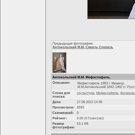
Предыдущая фотография:
Антокольский М.М. Смерть Сократа.
Антокольский М.М. Мефистофель.
Описание:
Мефистофель.1883 г. Мрамор.
М.М.Антокольский 1842-1902 гг. Русс
Слова для
скульптура
,
Мефистофель
,
Антоколь
поиска:
Дата:
27.06.2013 14:38
Просмотров:
8593
Скачиваний:
0
Рейтинг:
0.00 (0 Голос(ов))
Размер
53.1 KB
фотографии: