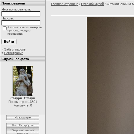
Пользователь
Главная страница
/
Русский музей
/ Антокольский М.
Имя пользователя:
Пароль:
Автоматически входить
при следующем
посещении
»
Забыл пароль
»
Регистрация
Случайное фото
Сатурн. Статуя
Просмотров:13801
Комменты:0
На главную
Фото Петербурга
Петропавловская
крепость