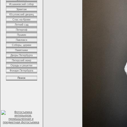
Исаакиевский собор
Эрмитаж
Юсуповский дворец
Спас-на-Крови
Летний сад
Петергоф
Пушкин
Павловск
Соборы, церкви
Памятники
Дворы Петербурга
Питерский жанр
Ограды и решетки
Фонари Петербурга
Поиск