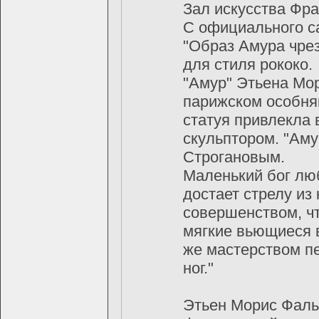
Зал искусства Фра
С официального с
"Образ Амура чрез
для стиля рококо.
"Амур" Этьена Мо
парижском особня
статуя привлекла
скульптором. "Аму
Строгановым.
Маленький бог лю
достает стрелу из
совершенством, чт
мягкие вьющиеся 
же мастерством пе
ног."
Этьен Морис Фаль