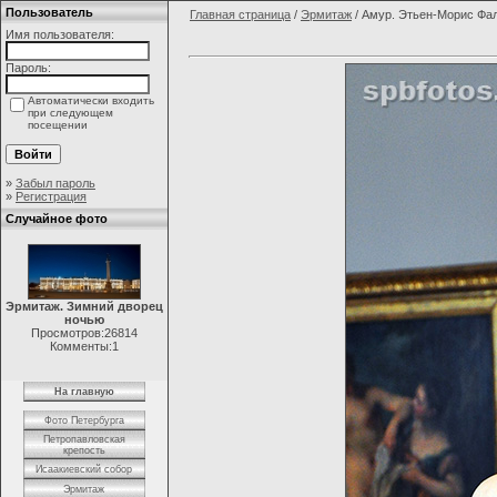
Пользователь
Главная страница
/
Эрмитаж
/ Амур. Этьен-Морис Фа
Имя пользователя:
Пароль:
Автоматически входить
при следующем
посещении
»
Забыл пароль
»
Регистрация
Случайное фото
Эрмитаж. Зимний дворец
ночью
Просмотров:26814
Комменты:1
На главную
Фото Петербурга
Петропавловская
крепость
Исаакиевский собор
Эрмитаж