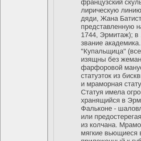
французский скул
лирическую линию 
дяди, Жана Батис
представленную на
1744, Эрмитаж); в
звание академика.
"Купальщица" (все
изящны без жеман
фарфоровой мануф
статуэток из бискв
и мраморная стат
Статуя имела огро
хранящийся в Эрм
Фальконе - шаловл
или предостерегая
из колчана. Мрамо
мягкие вьющиеся в