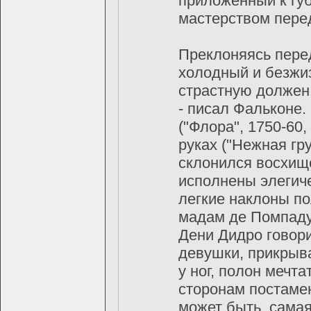
приложенный к губ
мастерством перед
Преклоняясь перед
холодный и безжиз
страстную должен 
- писал Фальконе.
("Флора", 1750-60
руках ("Нежная гр
склонился восхище
исполнены элегиче
легкие наклоны по
мадам де Помпадур
Дени Дидро говори
девушки, прикрыв
у ног, полон мечта
сторонам постамен
может быть, самая