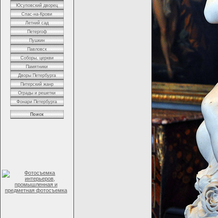
Юсуповский дворец
Спас-на-Крови
Летний сад
Петергоф
Пушкин
Павловск
Соборы, церкви
Памятники
Дворы Петербурга
Питерский жанр
Ограды и решетки
Фонари Петербурга
Поиск