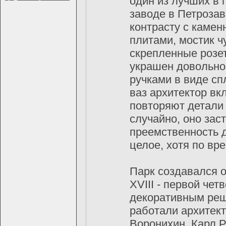
один из лучших в 
заводе в Петрозав
контрасту с камен
плитами, мостик ч
скрепленные розет
украшен довольно
ручками в виде сп
ваз архитектор вк
повторяют детали
случайно, оно зас
преемственность 
целое, хотя по вр
Парк создавался 
XVIII - первой че
декоративным реш
работали архитек
Воронихин, Карл Р