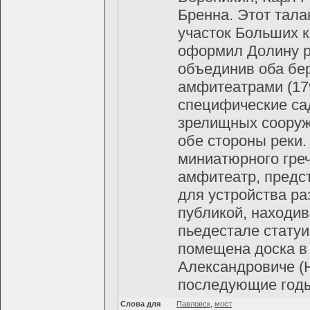
Бренна. Этот тал
участок Больших к
оформил Долину р
объединив оба бе
амфитеатрами (179
специфические са
зрелищных сооруж
обе стороны реки
миниатюрного греч
амфитеатр, предс
для устройства р
публикой, находи
пьедестале стату
помещена доска в
Александровиче (Н
последующие годы
Слова для
Павловск
,
мост