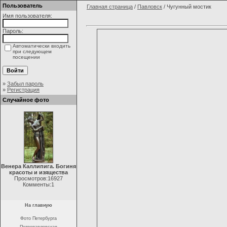
Пользователь
Главная страница
/
Павловск
/ Чугунный мостик
Имя пользователя:
Пароль:
Автоматически входить
при следующем
посещении
»
Забыл пароль
»
Регистрация
Случайное фото
Венера Каллипига. Богиня
красоты и изящества
Просмотров:16927
Комменты:1
На главную
Фото Петербурга