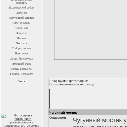
Петропавловская
крепость
Исаакиевский собор
Эрмитаж
Юсуповский дворец
Спас-на-Крови
Летний сад
Петергоф
Пушкин
Павловск
Соборы, церкви
Памятники
Дворы Петербурга
Питерский жанр
Ограды и решетки
Фонари Петербурга
Предыдущая фотография:
Поиск
Большая каменная лестница
Чугунный мостик
Описание:
Чугунный мостик у