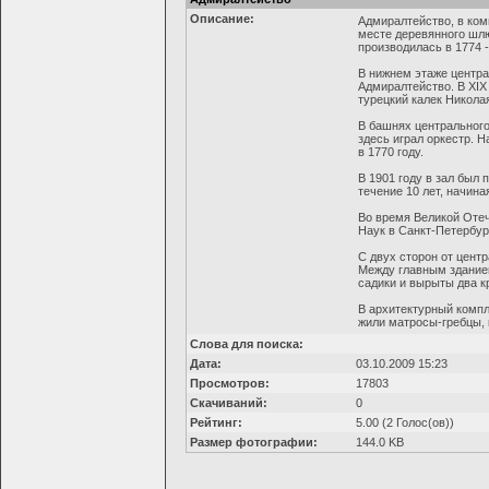
Описание:
Адмиралтейство, в комп
месте деревянного шлю
производилась в 1774 -
В нижнем этаже центра
Адмиралтейство. В XIX
турецкий калек Николая
В башнях центрального
здесь играл оркестр. 
в 1770 году.
В 1901 году в зал был
течение 10 лет, начина
Во время Великой Отеч
Наук в Санкт-Петербур
С двух сторон от цент
Между главным зданием
садики и вырыты два к
В архитектурный компл
жили матросы-гребцы, 
Слова для поиска:
Дата:
03.10.2009 15:23
Просмотров:
17803
Скачиваний:
0
Рейтинг:
5.00 (2 Голос(ов))
Размер фотографии:
144.0 KB