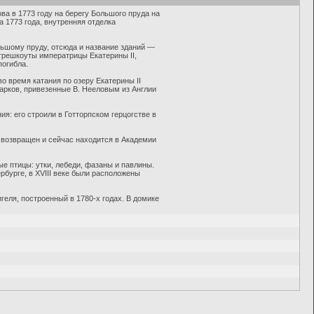
ва в 1773 году на берегу Большого пруда на
 1773 года, внутренняя отделка
ьшому пруду, отсюда и название зданий —
 трешкоуты императрицы Екатерины II,
погибла.
о время катания по озеру Екатерины II
парков, привезенные В. Нееловым из Англии
я: его строили в Готторпском герцогстве в
 возвращен и сейчас находится в Академии
е птицы: утки, лебеди, фазаны и павлины.
бурге, в XVIII веке были расположены
еля, построенный в 1780-х годах. В домике