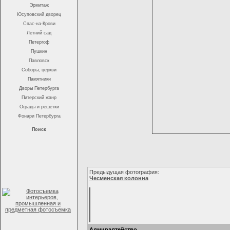
Эрмитаж
Юсуповский дворец
Спас-на-Крови
Летний сад
Петергоф
Пушкин
Павловск
Соборы, церкви
Памятники
Дворы Петербурга
Питерский жанр
Ограды и решетки
Фонари Петербурга
Поиск
Предыдущая фотография:
Чесменская колонна
Адмиралтейство