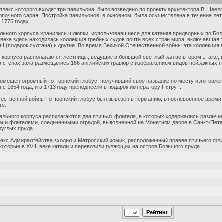
лекс которого входят три павильона, было возведено по проекту архитектора В. Неело
почного сарая. Постройка павильонов, в основном, была осуществлена в течение лета
 1775 годах.
льного корпуса хранились шлюпки, использовавшиеся для катания придворных по Бол
 веке здесь находилась коллекция гребных судов почти всех стран мира, включавшая
 I (подарок султана) и другие. Во время Великой Отечественной войны эта коллекция 
 корпуса располагаются лестницы, ведущие в большой светлый зал во втором этаже; в
На стенах зала размещались 166 английских гравюр с изображением видов пейзажных 
 помещен огромный Готторпский глобус, получивший свое название по месту изготовлени
я с 1654 года, и в 1713 году преподнесли в подарок императору Петру I.
ественной войны Готторпский глобус был вывезен в Германию, в послевоенное время
ге.
рального корпуса располагаются два птичьих флигеля, в которых содержались различны
 и флигелями, соединенными оградой, выполненной на Монетном дворе в Санкт-Петер
руглых пруда.
екс Адмиралтейства входил и Матросский домик, расположенный правее птичьего флиг
которые в XVIII веке катали и перевозили гуляющих на остров Большого пруда.