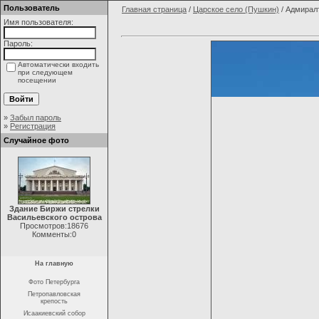
Пользователь
Главная страница
/
Царское село (Пушкин)
/ Адмирал
Имя пользователя:
Пароль:
Автоматически входить
при следующем
посещении
»
Забыл пароль
»
Регистрация
Случайное фото
Здание Биржи стрелки
Васильевского острова
Просмотров:18676
Комменты:0
На главную
Фото Петербурга
Петропавловская
крепость
Исаакиевский собор