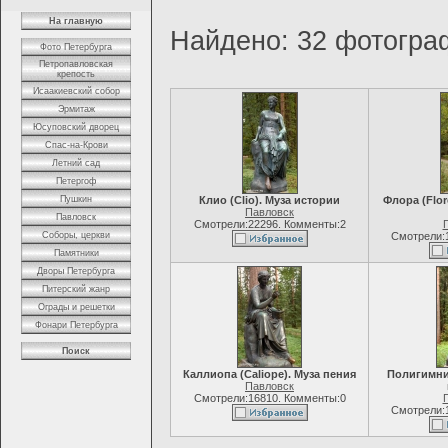
На главную
Найдено: 32 фотограф
Фото Петербурга
Петропавловская
крепость
Исаакиевский собор
Эрмитаж
Юсуповский дворец
Спас-на-Крови
Летний сад
Петергоф
Пушкин
Клио (Clio). Муза истории
Флора (Flor
Павловск
Павловск
Смотрели:22296. Комменты:2
Соборы, церкви
Смотрели:
Памятники
Дворы Петербурга
Питерский жанр
Ограды и решетки
Фонари Петербурга
Поиск
Каллиопа (Caliope). Муза пения
Полигимния
Павловск
Смотрели:16810. Комменты:0
Смотрели: