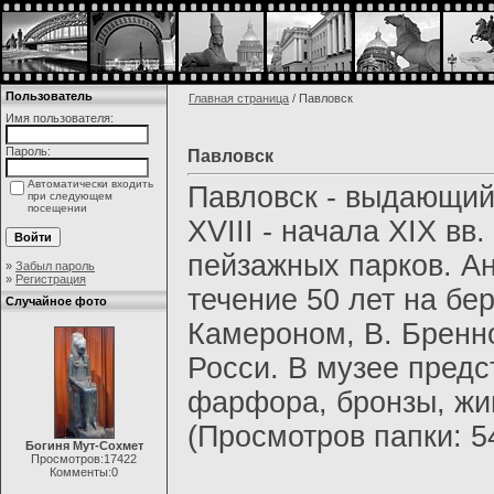
Пользователь
Главная страница
/ Павловск
Имя пользователя:
Пароль:
Павловск
Автоматически входить
Павловск - выдающий
при следующем
посещении
XVIII - начала XIX в
пейзажных парков. Ан
»
Забыл пароль
»
Регистрация
течение 50 лет на бе
Случайное фото
Камероном, В. Бренно
Росси. В музее пред
фарфора, бронзы, жив
(Просмотров папки: 5
Богиня Мут-Сохмет
Просмотров:17422
Комменты:0